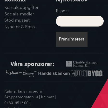
Kontaktuppgifter
E-post
Sociala medier
Stöd museet
Nyheter & Press
Våra sponsorer:
Kalmar läns museum |
Skeppsbrogatan 51 | Kalmar |
0480-45 13 00 |