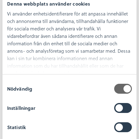
Denna webbplats använder cookies
Vi använder enhetsidentifierare för att anpassa innehållet
och annonserna till användarna, tillhandahålla funktioner
för sociala medier och analysera vår trafik. Vi
vidarebefordrar även sådana identifierare och annan
Boka en guidad visning av
information från din enhet till de sociala medier och
Kronanutställningen
annons- och analysföretag som vi samarbetar med. Dessa
kan i sin tur kombinera informationen med annan
Upplev berättelsen om regalskeppet
information som du har tillhandahållit eller som de har
Kronan tillsammans med en av våra
samlat in när du har använt deras tjänster.
kunniga guider! Du får följa skeppets
dramatiska öde – från storslaget bygge
S
Nödvändig
under Stormaktstiden till världsunika
a
fynd från havets botten. Det är
m
marinarkeologisk historia i världsklass.
t
Inställningar
y
c
Läs mer och boka
k
Statistik
e