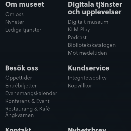
Om museet
Digitala tjänster
och upplevelser
Om oss
Digitalt museum
Nyheter
KLM Play
Lediga tjänster
Podcast
Bibliotekskatalogen
Möt medeltiden
Besök oss
Kundservice
Öppettider
Integritetspolicy
Entrébiljetter
Köpvillkor
Evenemangskalender
Konferens & Event
Restaurang & Kafé
Ångkvarnen
Kontakt
Nyhetsbrev