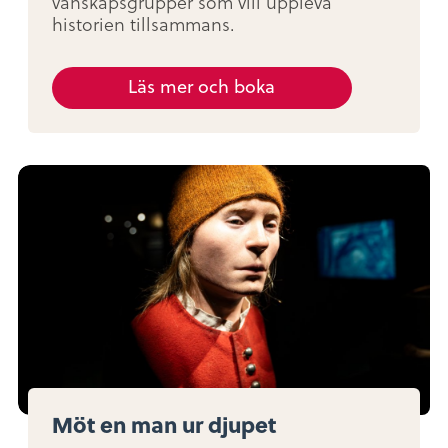
vänskapsgrupper som vill uppleva
historien tillsammans.
Läs mer och boka
Möt en man ur djupet