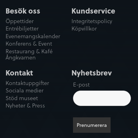
Besök oss
Kundservice
Tillåt urval
Öppettider
Integritetspolicy
Entrébiljetter
Köpvillkor
Avvisa
Evenemangskalender
Konferens & Event
Restaurang & Kafé
Ångkvarnen
Kontakt
Nyhetsbrev
Kontaktuppgifter
E-post
Sociala medier
Stöd museet
Nyheter & Press