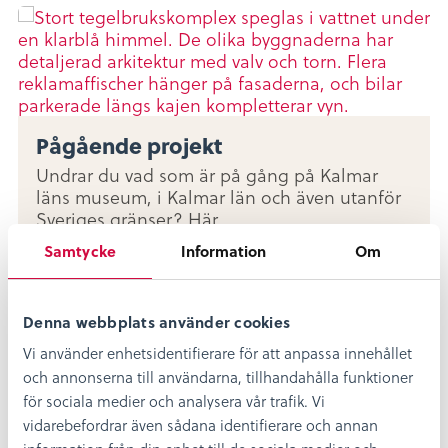
Pågående projekt
Undrar du vad som är på gång på Kalmar
läns museum, i Kalmar län och även utanför
Sveriges gränser? Här...
Samtycke
Information
Om
Läs mer
Denna webbplats använder cookies
Vi använder enhetsidentifierare för att anpassa innehållet
och annonserna till användarna, tillhandahålla funktioner
för sociala medier och analysera vår trafik. Vi
Avslutade projekt
vidarebefordrar även sådana identifierare och annan
Här hittar du ett urval av Kalmar läns