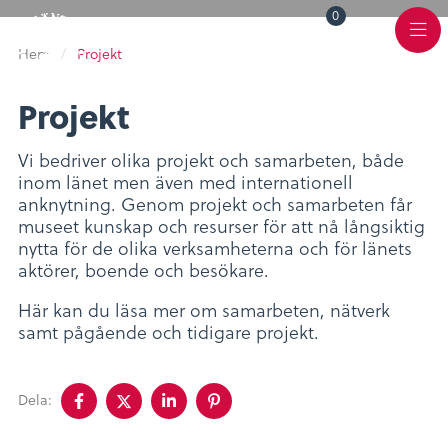
0
Toggle
Varukorg
Color
Meny
Scheme
Hem
/
Projekt
Projekt
Vi bedriver olika projekt och samarbeten, både
inom länet men även med internationell
anknytning. Genom projekt och samarbeten får
museet kunskap och resurser för att nå långsiktig
nytta för de olika verksamheterna och för länets
aktörer, boende och besökare.
Här kan du läsa mer om samarbeten, nätverk
samt pågående och tidigare projekt.
Dela
Dela
Dela
Dela
Dela:
på
på
på
på
facebook
twitter
linkedin
pinterest