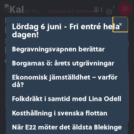
0
Varukor
Pausa
Hem
/
KLM-Play
/
Litteratur och berättande
Meny
Lördag 6 juni - Fri entré hela
Litteratur och berättande
dagen!
39 kr
Begravningsvapnen berättar
Borgarnas ö: årets utgrävningar
Ekonomisk jämställdhet – varför
då?
Folkdräkt i samtid med Lina Odell
Kosthållning i svenska flottan
När E22 möter det äldsta Blekinge
Torpens tysta liv – när skönlitteratur ...