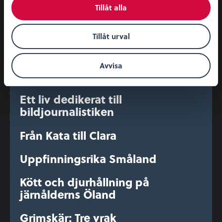
Båtsmansfamiljer i
Tillåt alla
Besök oss
Kundservice
stormaktstidens Sverige
Öppettider
Integritetspolicy
Tillåt urval
Torpens tysta liv – när
Entrébiljetter
Köpvillkor
skönlitteratur möter arkeologi
Evenemangskalender
Konferens & Event
Avvisa
Järnåldersmänniskor in på livet
Restaurang & Kafé
Ångkvarnen
Ett liv dedikerat till
bildjournalistiken
Kontakt
Nyhetsbrev
Kontaktuppgifter
Från Kata till Clara
Sociala medier
Uppfinningsrika Småland
Stöd museet
Nyheter & Press
Kött och djurhållning på
järnålderns Öland
Grimskär: Tre vrak