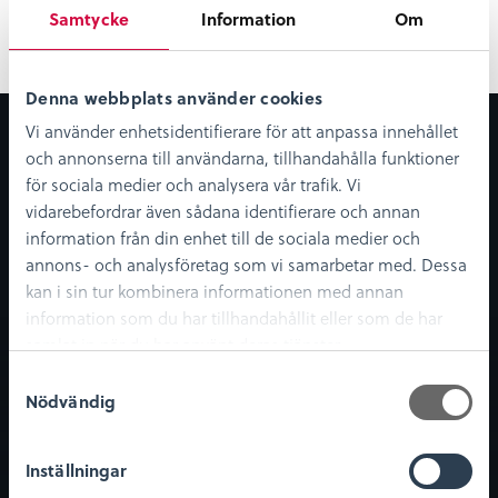
Samtycke
Information
Om
Kreation Archive Isotope error: Template part is
not configured correctly.
Denna webbplats använder cookies
Om museet
Digitala tjänster
Vi använder enhetsidentifierare för att anpassa innehållet
och upplevelser
och annonserna till användarna, tillhandahålla funktioner
Om oss
för sociala medier och analysera vår trafik. Vi
Digitalt museum
Nyheter
vidarebefordrar även sådana identifierare och annan
KLM Play
Lediga tjänster
information från din enhet till de sociala medier och
Podcast
annons- och analysföretag som vi samarbetar med. Dessa
Bibliotekskatalogen
kan i sin tur kombinera informationen med annan
Möt medeltiden
information som du har tillhandahållit eller som de har
samlat in när du har använt deras tjänster.
Besök oss
Kundservice
S
Nödvändig
a
Öppettider
Integritetspolicy
m
Entrébiljetter
Köpvillkor
t
Inställningar
Evenemangskalender
y