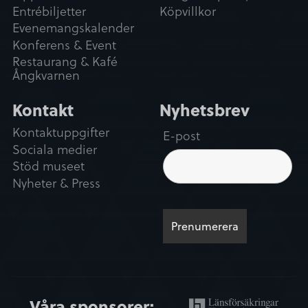
Entrébiljetter
Köpvillkor
Evenemangskalender
Konferens & Event
Restaurang & Kafé
Ångkvarnen
Kontakt
Nyhetsbrev
Kontaktuppgifter
E-post
Sociala medier
Stöd museet
Nyheter & Press
Våra sponsorer: