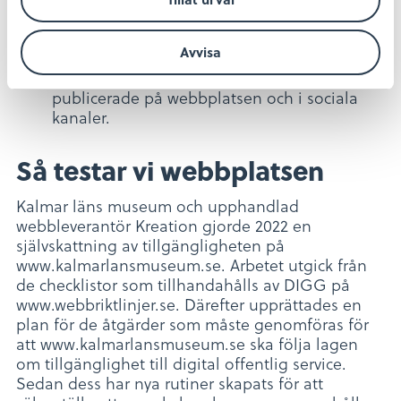
Syntolkning av videoinspelningar. På grund
av begränsade ekonomiska och personella
Avvisa
resurser har Kalmar läns museum inte
möjlighet att syntolka de filmer som finns
publicerade på webbplatsen och i sociala
kanaler.
Så testar vi webbplatsen
Kalmar läns museum och upphandlad
webbleverantör Kreation gjorde 2022 en
självskattning av tillgängligheten på
www.kalmarlansmuseum.se. Arbetet utgick från
de checklistor som tillhandahålls av DIGG på
www.webbriktlinjer.se. Därefter upprättades en
plan för de åtgärder som måste genomföras för
att www.kalmarlansmuseum.se ska följa lagen
om tillgänglighet till digital offentlig service.
Sedan dess har nya rutiner skapats för att