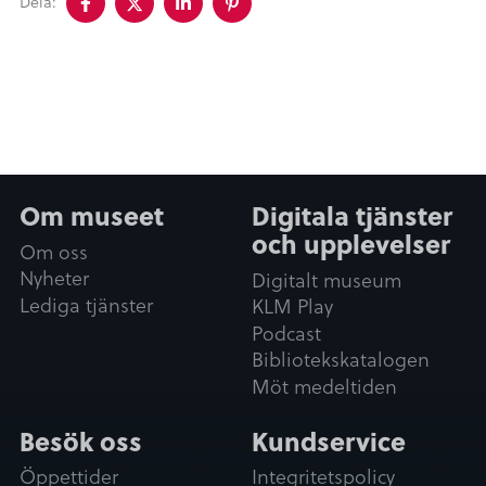
Dela:
på
på
på
på
facebook
twitter
linkedin
pinterest
Om museet
Digitala tjänster
och upplevelser
Om oss
Nyheter
Digitalt museum
Lediga tjänster
KLM Play
Podcast
Bibliotekskatalogen
Möt medeltiden
Besök oss
Kundservice
Öppettider
Integritetspolicy