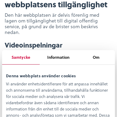
webbplatsens tillgänglighet
Den här webbplatsen är delvis förenlig med
lagen om tillgänglighet till digital offentlig
service, på grund av de brister som beskrivs
nedan.
Videoinspelningar
Videoinspelningar på www.kalmarlansmuseum.se
Samtycke
Information
Om
som publicerats före (datum) saknar skriftlig
version, det vill säga transkribering och
textmanus och är därmed inte tillgängligt för
Denna webbplats använder cookies
användare som inte kan ta del av
videoinspelningar.
Vi använder enhetsidentifierare för att anpassa innehållet
och annonserna till användarna, tillhandahålla funktioner
Syntolkning saknas
för sociala medier och analysera vår trafik. Vi
vidarebefordrar även sådana identifierare och annan
De videoinspelningar som finns publicerade
information från din enhet till de sociala medier och
påkalmarlansmusem.se saknar syntolkning.
annons- och analysföretag som vi samarbetar med. Dessa