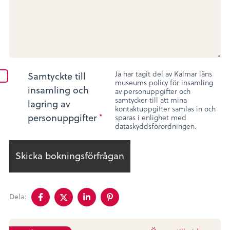
Ja har tagit del av Kalmar läns
Samtyckte till
museums policy för insamling
insamling och
av personuppgifter och
samtycker till att mina
lagring av
kontaktuppgifter samlas in och
personuppgifter
*
sparas i enlighet med
dataskyddsförordningen.
Dela
Dela
Dela
Dela
Dela:
på
på
på
på
facebook
twitter
linkedin
pinterest