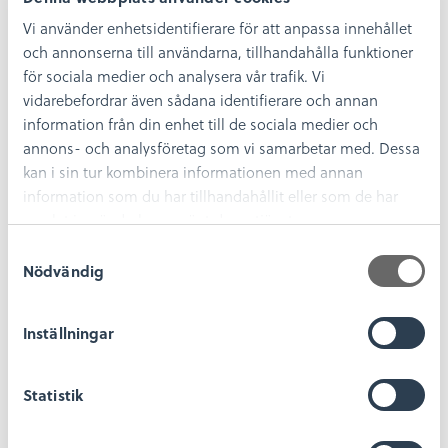
dock ingen entrébiljett.
Vi använder enhetsidentifierare för att anpassa innehållet
Språk
och annonserna till användarna, tillhandahålla funktioner
för sociala medier och analysera vår trafik. Vi
Guidningen är på svenska. Vi genomför visningar
vidarebefordrar även sådana identifierare och annan
på engelska vid särskild förfrågan.
information från din enhet till de sociala medier och
annons- och analysföretag som vi samarbetar med. Dessa
Bokning och kontakt
kan i sin tur kombinera informationen med annan
information som du har tillhandahållit eller som de har
Hör gärna av dig med din bokningsförfrågan i
samlat in när du har använt deras tjänster.
god tid via e-post
S
till
reception@kalmarlansmuseum.se
, på telefon
Nödvändig
0480-45 13 00
, eller genom att fylla i vårt
a
bokningsformulär.
m
t
Inställningar
Observera att bokningen inte är bekräftad förrän
y
vi har haft kontakt och tillsammans fastställt tid
c
och datum.
k
Statistik
e
Bokningsförfrågan om
s