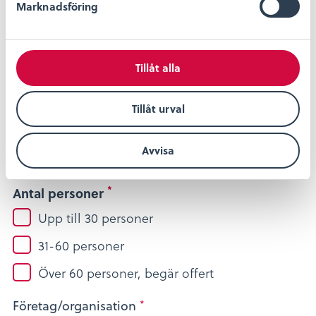
gruppvisning: Borgarnas ö
Marknadsföring
v
a
*
Fält markerade med en
är obligatoriskt
l
*
Tillåt alla
Önskat datum och klockslag
Tillåt urval
Avvisa
*
Antal personer
Upp till 30 personer
31-60 personer
Över 60 personer, begär offert
Företag/organisation
*