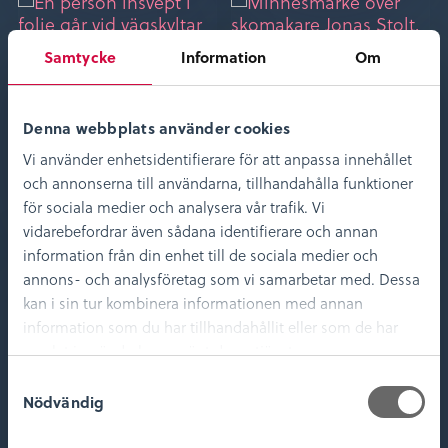
Samtycke
Information
Om
Denna webbplats använder cookies
Vi använder enhetsidentifierare för att anpassa innehållet
och annonserna till användarna, tillhandahålla funktioner
Glasriket
Kyrka och kloster
för sociala medier och analysera vår trafik. Vi
vidarebefordrar även sådana identifierare och annan
information från din enhet till de sociala medier och
annons- och analysföretag som vi samarbetar med. Dessa
kan i sin tur kombinera informationen med annan
information som du har tillhandahållit eller som de har
samlat in när du har använt deras tjänster.
S
Nödvändig
a
m