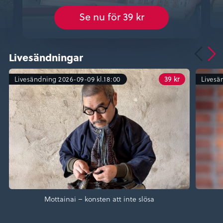
Se nu för 39 kr
Livesändningar
39 kr
Livesändning 2026-09-09 kl.18:00
Livesä
Mottainai – konsten att inte slösa