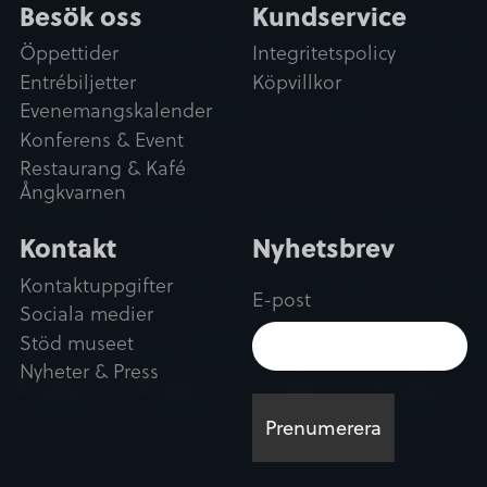
Besök oss
Kundservice
Öppettider
Integritetspolicy
Entrébiljetter
Köpvillkor
Evenemangskalender
Konferens & Event
Restaurang & Kafé
Ångkvarnen
Kontakt
Nyhetsbrev
Kontaktuppgifter
E-post
Sociala medier
Stöd museet
Nyheter & Press