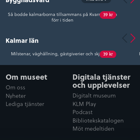
Så bodde kalmarborna tillsammans på Kvarnholmen
39 kr
förr i tiden
Kalmar län
Milstenar, väghållning, gästgiverier och skjutshåll
39 kr
Om museet
Digitala tjänster
och upplevelser
Om oss
Digitalt museum
Nyheter
KLM Play
Lediga tjänster
Podcast
Bibliotekskatalogen
Möt medeltiden