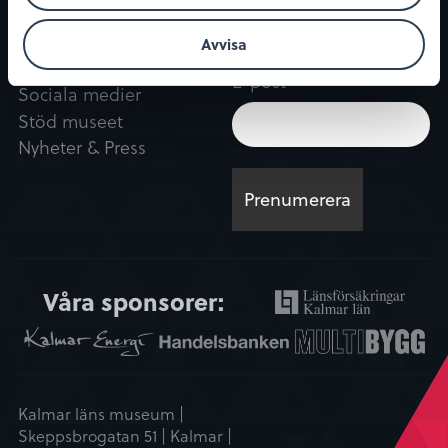
Kontakt
Nyhetsbrev
Avvisa
Kontaktuppgifter
E-post
Sociala medier
Stöd museet
Nyheter & Press
Våra sponsorer:
Kalmar läns museum |
Skeppsbrogatan 51 | Kalmar |