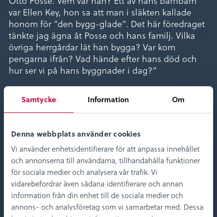
Otto Posse. Vem var han? Ett av hans barnbarn
var Ellen Key, hon sa att man i släkten kallade
honom för ”den bygg-glade”. Det här föredraget
tänkte jag ägna åt Posse och hans familj. Vilka
övriga herrgårdar lät han bygga? Var kom
pengarna ifrån? Vad hände efter hans död och
hur ser vi på hans byggnader i dag?”
Samtycke
Information
Om
Medverkande
Denna webbplats använder cookies
Vi använder enhetsidentifierare för att anpassa innehållet
och annonserna till användarna, tillhandahålla funktioner
för sociala medier och analysera vår trafik. Vi
vidarebefordrar även sådana identifierare och annan
Richard Edlund
information från din enhet till de sociala medier och
Byggnadsantikvarie
annons- och analysföretag som vi samarbetar med. Dessa