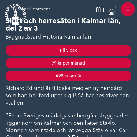
0
Varukor
Pausa
Tillbaka till startsidan
Meny
Slott och herresäten i Kalmar län,
del 2 av 3
Byggnadsvård
Historia
Kalmar län
Till video
79 kr per månad
699 kr per år
Richard Edlund är tillbaka med en ny herrgård
som han har fördjupat sig i! Så här beskriver han
kvällen:
”En av Sveriges märkligaste herrgårdsbyggnader
ligger norr om Kalmar och den heter Stävlö.
Mannen som ritade och lät bygga Stävlö var Carl