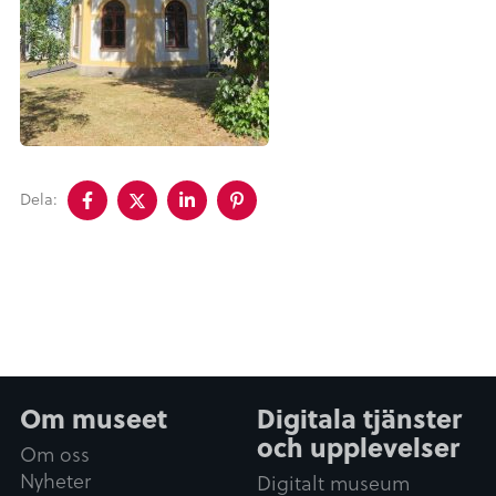
Dela
Dela
Dela
Dela
Dela:
på
på
på
på
facebook
twitter
linkedin
pinterest
Om museet
Digitala tjänster
och upplevelser
Om oss
Nyheter
Digitalt museum