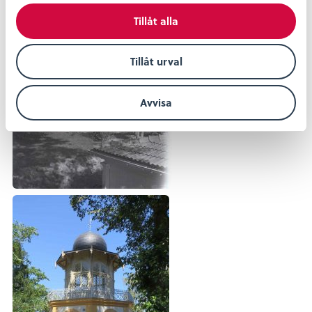
l
Tillåt alla
Tillåt urval
Avvisa