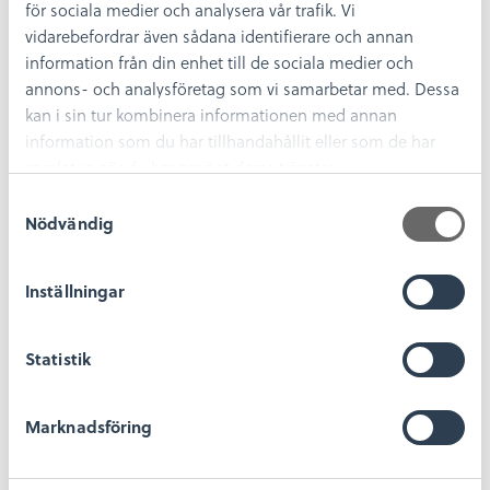
för sociala medier och analysera vår trafik. Vi
vidarebefordrar även sådana identifierare och annan
information från din enhet till de sociala medier och
annons- och analysföretag som vi samarbetar med. Dessa
kan i sin tur kombinera informationen med annan
information som du har tillhandahållit eller som de har
samlat in när du har använt deras tjänster.
S
Nödvändig
a
m
t
Inställningar
y
c
Statistik
k
e
s
Marknadsföring
v
a