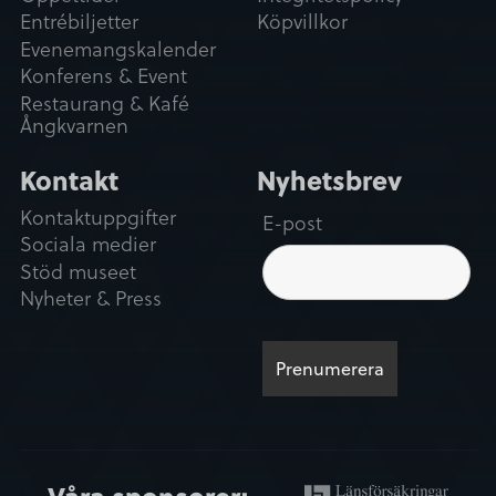
Entrébiljetter
Köpvillkor
Evenemangskalender
Konferens & Event
Restaurang & Kafé
Ångkvarnen
Kontakt
Nyhetsbrev
Kontaktuppgifter
E-post
Sociala medier
Stöd museet
Nyheter & Press