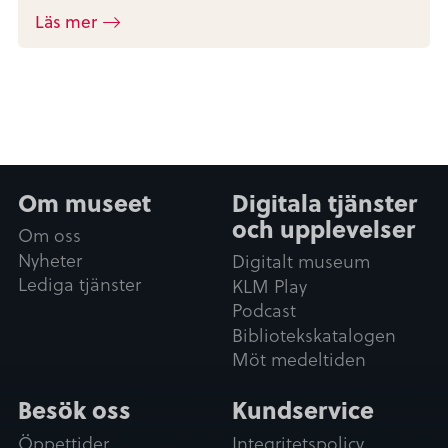
Läs mer
Om museet
Digitala tjänster
och upplevelser
Om oss
Nyheter
Digitalt museum
Lediga tjänster
KLM Play
Podcast
Bibliotekskatalogen
Möt medeltiden
Besök oss
Kundservice
Öppettider
Integritetspolicy