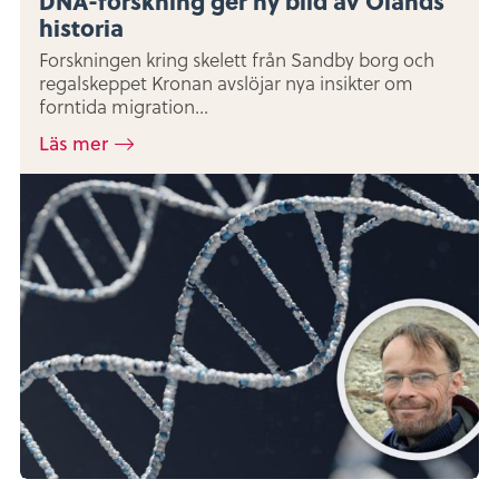
DNA-forskning ger ny bild av Ölands
historia
Forskningen kring skelett från Sandby borg och
regalskeppet Kronan avslöjar nya insikter om
forntida migration...
Läs mer