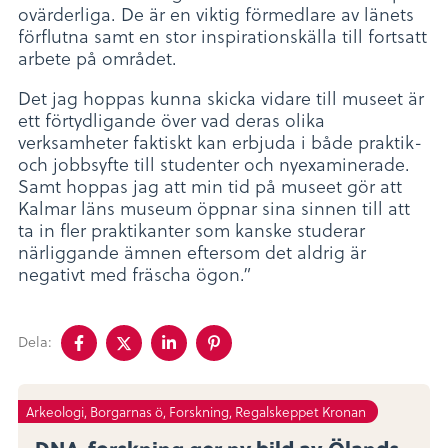
ovärderliga. De är en viktig förmedlare av länets
förflutna samt en stor inspirationskälla till fortsatt
arbete på området.
Det jag hoppas kunna skicka vidare till museet är
ett förtydligande över vad deras olika
verksamheter faktiskt kan erbjuda i både praktik-
och jobbsyfte till studenter och nyexaminerade.
Samt hoppas jag att min tid på museet gör att
Kalmar läns museum öppnar sina sinnen till att
ta in fler praktikanter som kanske studerar
närliggande ämnen eftersom det aldrig är
negativt med fräscha ögon.”
Dela
Dela
Dela
Dela
Dela:
på
på
på
på
facebook
twitter
linkedin
pinterest
Arkeologi, Borgarnas ö, Forskning, Regalskeppet Kronan