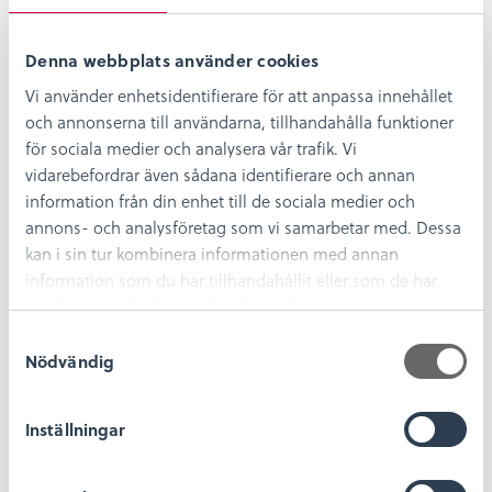
Jag gjorde min praktik på
Denna webbplats använder cookies
Kalmar läns museum då jag
Vi använder enhetsidentifierare för att anpassa innehållet
som uppväxt i närheten alltid
och annonserna till användarna, tillhandahålla funktioner
hade en nära koppling till
för sociala medier och analysera vår trafik. Vi
museet och vet att de alltid har
vidarebefordrar även sådana identifierare och annan
spännande projekt på gång och
information från din enhet till de sociala medier och
jag ville gärna få vara en del av
annons- och analysföretag som vi samarbetar med. Dessa
dessa. Kalmar läns museum var
kan i sin tur kombinera informationen med annan
information som du har tillhandahållit eller som de har
väldigt positiva till att ha mig
samlat in när du har använt deras tjänster.
som praktikant från början och
S
välkomnade mig med öppna
Nödvändig
a
armar.
m
t
Inställningar
Under min praktik så fick jag väldigt fria händer
y
att arbeta med en miniutställning till
c
restaurangen. Jag fick lov att arbeta med föremål