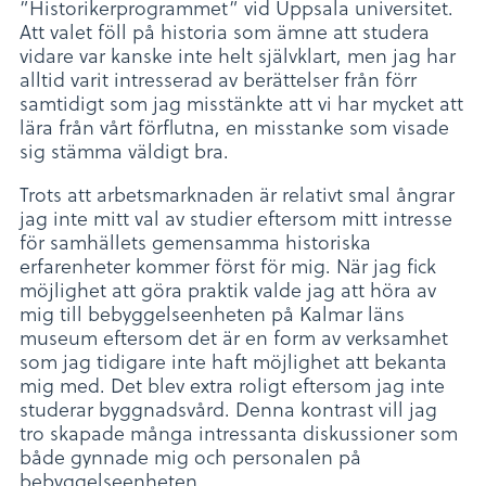
”Historikerprogrammet” vid Uppsala universitet.
Att valet föll på historia som ämne att studera
vidare var kanske inte helt självklart, men jag har
alltid varit intresserad av berättelser från förr
samtidigt som jag misstänkte att vi har mycket att
lära från vårt förflutna, en misstanke som visade
sig stämma väldigt bra.
Trots att arbetsmarknaden är relativt smal ångrar
jag inte mitt val av studier eftersom mitt intresse
för samhällets gemensamma historiska
erfarenheter kommer först för mig. När jag fick
möjlighet att göra praktik valde jag att höra av
mig till bebyggelseenheten på Kalmar läns
museum eftersom det är en form av verksamhet
som jag tidigare inte haft möjlighet att bekanta
mig med. Det blev extra roligt eftersom jag inte
studerar byggnadsvård. Denna kontrast vill jag
tro skapade många intressanta diskussioner som
både gynnade mig och personalen på
bebyggelseenheten.