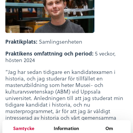
Samlingsenheten
Praktikplats:
5 veckor,
Praktikens omfattning och period:
hösten 2024
”Jag har sedan tidigare en kandidatexamen i
historia, och jag studerar för tillfället en
masterutbildning som heter Musei- och
kulturarvsvetenskap (ABM) vid Uppsala
universitet. Anledningen till att jag studerat min
tidigare kandidat i historia, och nu
masterprogrammet, är för att jag är väldigt
intresserad av historia och vårt gemensamma
kulturarv. Hur vi bevarar, samlar, använder,
Samtycke
Information
Om
berättar och formas av det.