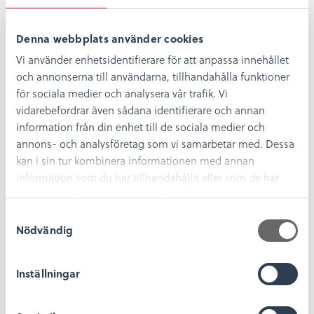
Pressat glas
Denna webbplats använder cookies
Pressglas tillverkas idag i Glasriket, men i myck­et
begränsad omfattning. Det pressade glaset har
Vi använder enhetsidentifierare för att anpassa innehållet
beskrivits som den enskilt största uppfinningen
och annonserna till användarna, tillhandahålla funktioner
inom glastillverkningen under 1800-talet. Någon
för sociala medier och analysera vår trafik. Vi
matchande status har uppfinning inte vunnit.
vidarebefordrar även sådana identifierare och annan
Tvärt om, det pressade glaset sågs länge som en
information från din enhet till de sociala medier och
billig masstillverkad produkt som inte hade något
annons- och analysföretag som vi samarbetar med. Dessa
att göra med glaskonst och hantverk av den
kan i sin tur kombinera informationen med annan
högre skolan.
information som du har tillhandahållit eller som de har
samlat in när du har använt deras tjänster.
Pressat glas (pdf)
S
Pressed Glass (pdf)
Nödvändig
a
m
t
Glasmåleri i Glasriket
Inställningar
y
c
Denna skrift har som syfte att beskriva