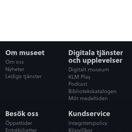
Om museet
Digitala tjänster
och upplevelser
Om oss
Nyheter
Digitalt museum
Lediga tjänster
KLM Play
Podcast
Bibliotekskatalogen
Möt medeltiden
Besök oss
Kundservice
Öppettider
Integritetspolicy
Entrébiljetter
Köpvillkor