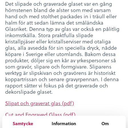
Det slipade och graverade glaset var en gång
hörnstenen bland de alster som med varsam
hand och med stolthet packades in i träull eller
halm för att sedan lämna det småländska
Glasriket. Denna typ av glas var också en pålitlig
inkomstkälla. Stora praktfulla slipade
kristallpjäser eller kristallserviser med otaliga
glas, alla avsedda för sin speciella dryck, nådde
köpare i Sverige eller utomlands. Bakom dessa
produkter, döljer sig en kår av yrkespersoner så
som gravör, slipare och formgivare. Sliparens
verktyg är slipskivan och gravörens är historiskt
koppartrissan och senare gravyrpennan. I denna
rapport sätter vi fokus på det graverade och
dekorslipade glaset.
Slipat och graverat glas (pdf)
Cut and Engraved Glass (pdf)
Samtycke
Information
Om