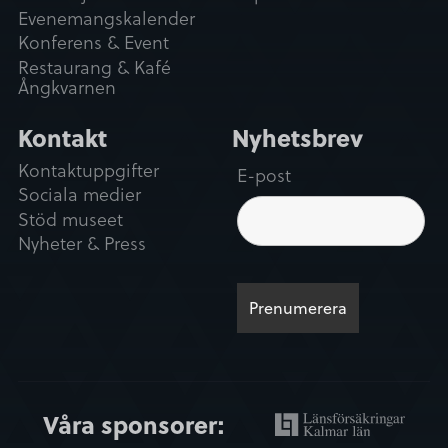
Evenemangskalender
Konferens & Event
Restaurang & Kafé
Ångkvarnen
Kontakt
Nyhetsbrev
Kontaktuppgifter
E-post
Sociala medier
Stöd museet
Nyheter & Press
Våra sponsorer: