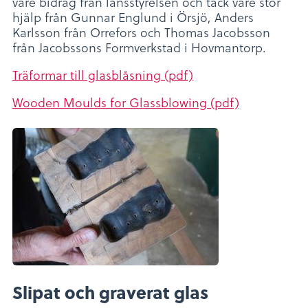
vare bidrag från länsstyrelsen och tack vare stor
hjälp från Gunnar Englund i Örsjö, Anders
Karlsson från Orrefors och Thomas Jacobsson
från Jacobssons Formverkstad i Hovmantorp.
Träformar till glasblåsning (pdf)
Wooden Moulds for Glassblowing (pdf)
Slipat och graverat glas