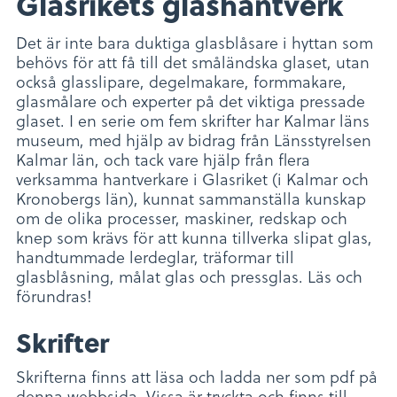
Glasrikets glashantverk
Det är inte bara duktiga glasblåsare i hyttan som
behövs för att få till det småländska glaset, utan
också glasslipare, degelmakare, formmakare,
glasmålare och experter på det viktiga pressade
glaset. I en serie om fem skrifter har Kalmar läns
museum, med hjälp av bidrag från Länsstyrelsen
Kalmar län, och tack vare hjälp från flera
verksamma hantverkare i Glasriket (i Kalmar och
Kronobergs län), kunnat sammanställa kunskap
om de olika processer, maskiner, redskap och
knep som krävs för att kunna tillverka slipat glas,
handtummade lerdeglar, träformar till
glasblåsning, målat glas och pressglas. Läs och
förundras!
Skrifter
Skrifterna finns att läsa och ladda ner som pdf på
denna webbsida. Vissa är tryckta och finns till