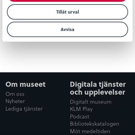
Tillåt urval
Dela
Dela
Dela
Dela
Dela:
på
på
på
på
Avvisa
facebook
twitter
linkedin
pinterest
Om museet
Digitala tjänster
och upplevelser
Om oss
Nyheter
Digitalt museum
Lediga tjänster
KLM Play
Podcast
Bibliotekskatalogen
Möt medeltiden