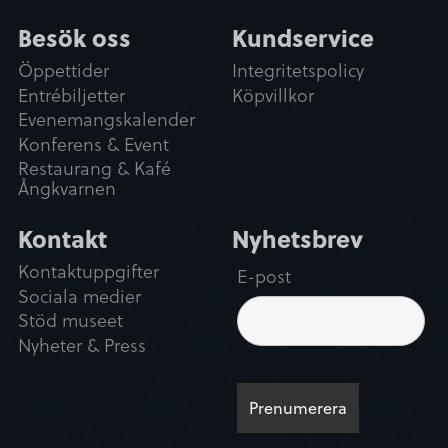
Besök oss
Kundservice
Öppettider
Integritetspolicy
Entrébiljetter
Köpvillkor
Evenemangskalender
Konferens & Event
Restaurang & Kafé
Ångkvarnen
Kontakt
Nyhetsbrev
Kontaktuppgifter
E-post
Sociala medier
Stöd museet
Nyheter & Press