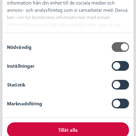
information från din enhet till de sociala medier och
annons- och analysföretag som vi samarbetar med. Dessa
kan i sin tur kombinera informationen med annan
information som du har tillhandahållit eller som de har
samlat in när du har använt deras tjänster.
S
Nödvändig
a
m
t
Inställningar
y
c
k
Statistik
e
s
Marknadsföring
v
a
l
Tillåt alla