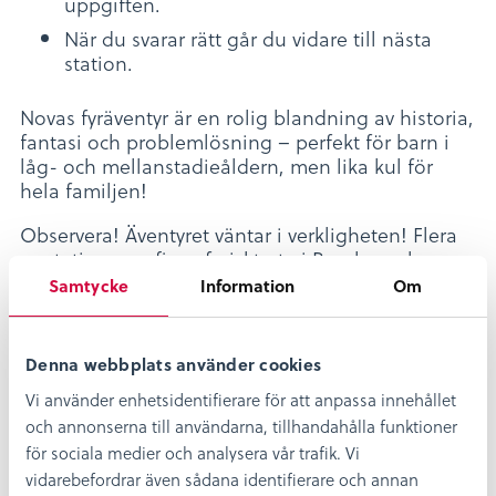
uppgiften.
När du svarar rätt går du vidare till nästa
station.
Novas fyräventyr är en rolig blandning av historia,
fantasi och problemlösning – perfekt för barn i
låg- och mellanstadieåldern, men lika kul för
hela familjen!
Observera! Äventyret väntar i verkligheten! Flera
av stationerna finns fysiskt ute i Bergkvara hamn
och går inte att genomföra helt digitalt. För att
Samtycke
Information
Om
uppleva äventyret som det är tänkt behöver du
vara på plats för att kunna lösa uppgifterna.
Denna webbplats använder cookies
Vi använder enhetsidentifierare för att anpassa innehållet
och annonserna till användarna, tillhandahålla funktioner
för sociala medier och analysera vår trafik. Vi
vidarebefordrar även sådana identifierare och annan