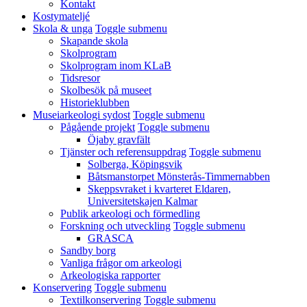
Kontakt
Kostymateljé
Skola & unga
Toggle submenu
Skapande skola
Skolprogram
Skolprogram inom KLaB
Tidsresor
Skolbesök på museet
Historieklubben
Museiarkeologi sydost
Toggle submenu
Pågående projekt
Toggle submenu
Öjaby gravfält
Tjänster och referensuppdrag
Toggle submenu
Solberga, Köpingsvik
Båtsmanstorpet Mönsterås-Timmernabben
Skeppsvraket i kvarteret Eldaren,
Universitetskajen Kalmar
Publik arkeologi och förmedling
Forskning och utveckling
Toggle submenu
GRASCA
Sandby borg
Vanliga frågor om arkeologi
Arkeologiska rapporter
Konservering
Toggle submenu
Textilkonservering
Toggle submenu