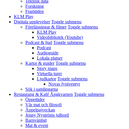
Teknisk data
Forskning
Framtiden
KLM Play
Digitala upplevelser
Toggle submenu
Föreläsningar & filmer
Toggle submenu
KLM Play
Videobibliotek (Youtube)
Podcast & ljud
Toggle submenu
Podcast
Audioguide
Lokala platser
Kartor & guider
Toggle submenu
Story maps
Virtuella turer
Ljudkartor
Toggle submenu
Novas fyräventyr
Sök i samlingarna
Restaurang & Kafé Ångkvarnen
Toggle submenu
Öppettider
Vår mat och filosofi
Äppelpajveckan
Jenny Nyströms julbord
Barnvänligt
Mat & event