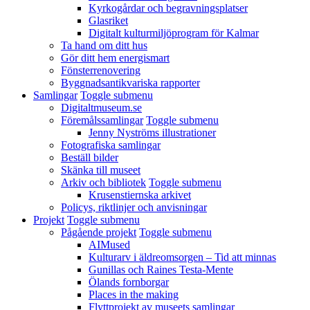
Kyrkogårdar och begravningsplatser
Glasriket
Digitalt kulturmiljöprogram för Kalmar
Ta hand om ditt hus
Gör ditt hem energismart
Fönsterrenovering
Byggnadsantikvariska rapporter
Samlingar
Toggle submenu
Digitaltmuseum.se
Föremålssamlingar
Toggle submenu
Jenny Nyströms illustrationer
Fotografiska samlingar
Beställ bilder
Skänka till museet
Arkiv och bibliotek
Toggle submenu
Krusenstiernska arkivet
Policys, riktlinjer och anvisningar
Projekt
Toggle submenu
Pågående projekt
Toggle submenu
AIMused
Kulturarv i äldreomsorgen – Tid att minnas
Gunillas och Raines Testa-Mente
Ölands fornborgar
Places in the making
Flyttprojekt av museets samlingar