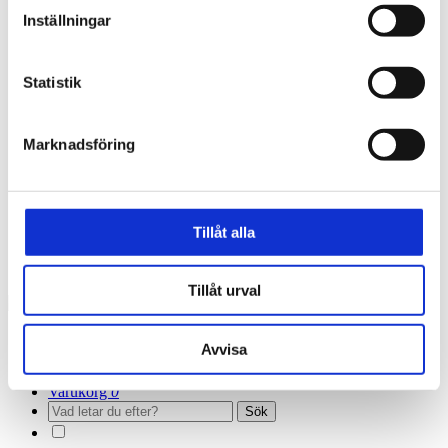
Nyheter
Inställningar
Press
Toggle submenu
Pressmeddelanden & pressinbjudningar
Pressbilder
Statistik
Jobb & praktik
Toggle submenu
Du som studerar
Stöd & engagemang
Toggle submenu
Samarbete & sponsring
Marknadsföring
Donera till Kulturarvsfonden
Swisha en gåva
Integritetspolicy
Om webbplatsen
Toggle submenu
Tillåt alla
Tillgänglighetsredogörelse
Öppettider
Översätt
Tillåt urval
Öppettider
Avvisa
Språk
Lyssna
Varukorg
0
Sök
Toggle
Color