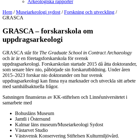
Arkeologiska rapporter
Hem
/
Museiarkeologi sydost
/
Forskning och utveckling
/
GRASCA
GRASCA – forskarskola om
uppdragsarkeologi
GRASCA står för
The Graduate School in Contract Archaeology
och är är en företagsforskarskola för svensk
uppdragsarkeologi. Forskarskolan startade 2015 då åtta doktorander,
som senare blev nio, påbörjade sin forskarutbildning. Under åren
2015–2023 forskar nio doktorander om hur svensk
uppdragsarkeologi kan finna nya marknader och utveckla sitt arbete
med samhällsaktuella frågor.
Satsningen finansieras av KK-stiftelsen och Linnéuniversitetet i
samarbete med
Bohusläns Museum
Jamtli i Östersund
Kalmar läns museum/Museiarkeologi Sydost
Västarvet Studio
Västsvensk Konservering Stiftelsen Kulturmiljövård.