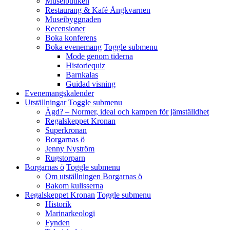
Museibutiken
Restaurang & Kafé Ångkvarnen
Museibyggnaden
Recensioner
Boka konferens
Boka evenemang
Toggle submenu
Mode genom tiderna
Historiequiz
Barnkalas
Guidad visning
Evenemangskalender
Utställningar
Toggle submenu
Ägd? – Normer, ideal och kampen för jämställdhet
Regalskeppet Kronan
Superkronan
Borgarnas ö
Jenny Nyström
Rugstorparn
Borgarnas ö
Toggle submenu
Om utställningen Borgarnas ö
Bakom kulisserna
Regalskeppet Kronan
Toggle submenu
Historik
Marinarkeologi
Fynden