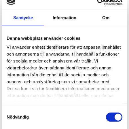
Platsutveckling
Arkeologi
Byggnadsvård och fysisk planering
Samtycke
Information
Om
Konservering
Skolprogram
Guidad visning
Lokaler
Denna webbplats använder cookies
Evenemang
Barnkalas
Vi använder enhetsidentifierare för att anpassa innehållet
Kostymateljé
och annonserna till användarna, tillhandahålla funktioner
Om oss
Toggle submenu
för sociala medier och analysera vår trafik. Vi
Kontakt
Toggle submenu
Medarbetare
vidarebefordrar även sådana identifierare och annan
Faktureringsuppgifter
information från din enhet till de sociala medier och
Press
annons- och analysföretag som vi samarbetar med.
Visselblåsartjänst
Organisation & verksamhet
Toggle submenu
Dessa kan i sin tur kombinera informationen med annan
Historia
information som du har tillhandahållit eller som de har
Styrelse
samlat in när du har använt deras tjänster.
Styrdokument & årsredovisningar
Internationellt arbete
Samtyckesval
Priser och utmärkelser
Nödvändig
Wimmerströmska gården
Sociala medier & nyhetsbrev
Rapporter