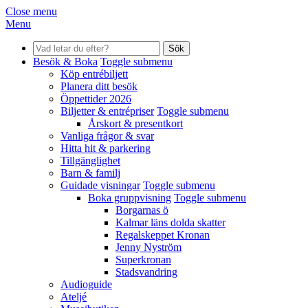
Close menu
Menu
Sök
Besök & Boka
Toggle submenu
Köp entrébiljett
Planera ditt besök
Öppettider 2026
Biljetter & entrépriser
Toggle submenu
Årskort & presentkort
Vanliga frågor & svar
Hitta hit & parkering
Tillgänglighet
Barn & familj
Guidade visningar
Toggle submenu
Boka gruppvisning
Toggle submenu
Borgarnas ö
Kalmar läns dolda skatter
Regalskeppet Kronan
Jenny Nyström
Superkronan
Stadsvandring
Audioguide
Ateljé