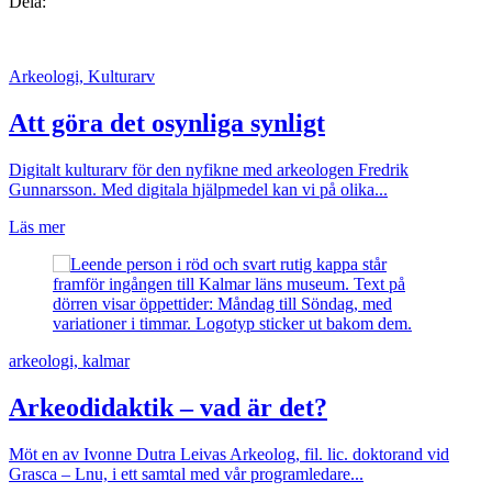
Dela
Dela
Dela
Dela
Dela:
på
på
på
på
facebook
twitter
linkedin
pinterest
Arkeologi, Kulturarv
Att göra det osynliga synligt
Digitalt kulturarv för den nyfikne med arkeologen Fredrik
Gunnarsson. Med digitala hjälpmedel kan vi på olika...
Läs mer
arkeologi, kalmar
Arkeodidaktik – vad är det?
Möt en av Ivonne Dutra Leivas Arkeolog, fil. lic. doktorand vid
Grasca – Lnu, i ett samtal med vår programledare...