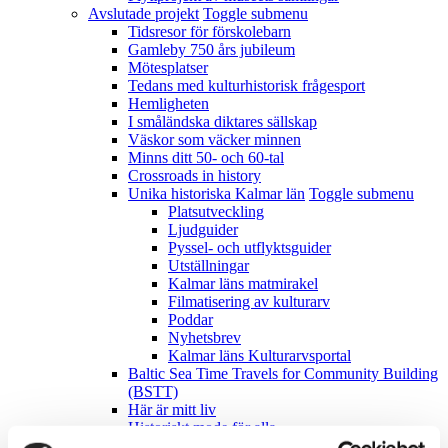
Avslutade projekt
Toggle submenu
Tidsresor för förskolebarn
Gamleby 750 års jubileum
Mötesplatser
Tedans med kulturhistorisk frågesport
Hemligheten
I småländska diktares sällskap
Väskor som väcker minnen
Minns ditt 50- och 60-tal
Crossroads in history
Unika historiska Kalmar län
Toggle submenu
Platsutveckling
Ljudguider
Pyssel- och utflyktsguider
Utställningar
Kalmar läns matmirakel
Filmatisering av kulturarv
Poddar
Nyhetsbrev
Kalmar läns Kulturarvsportal
Baltic Sea Time Travels for Community Building
(BSTT)
Här är mitt liv
Historiskt mode för alla
Anlita oss
Toggle submenu