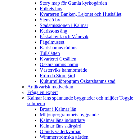
Story map för Gamla kyrkogården
Folkets hus
Kvarteren Banken, Lejonet och Hushållet
Stensjö by
Stadsmissionen i Kalmar
Karlssons äng
Påskallavik och Vånevik
Fågelmuseet
Karlshamns rådhus
Tullslätten
Kvarteret Gesällen
Oskarshamns hamn
Västerviks hamnområde
Fröreda Storegård
Kulturmiljöprogram Oskarshamns stad
Antikvarisk medverkan
Fråga en expert
Kalmar läns spännande byggnader och miljöer
Toggle
submenu
Broar i Kalmar län
Miljonprogrammets byggande
Kalmar läns industriarv
Kalmar läns skärgård
Ölands väderkvarnar
Wimmerströmska gården