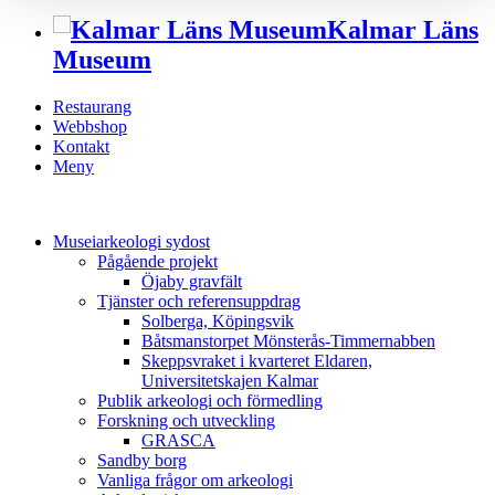
Scheme
Kalmar Läns
Museum
Restaurang
Webbshop
Kontakt
Meny
Museiarkeologi sydost
Pågående projekt
Öjaby gravfält
Tjänster och referensuppdrag
Solberga, Köpingsvik
Båtsmanstorpet Mönsterås-Timmernabben
Skeppsvraket i kvarteret Eldaren,
Universitetskajen Kalmar
Publik arkeologi och förmedling
Forskning och utveckling
GRASCA
Sandby borg
Vanliga frågor om arkeologi