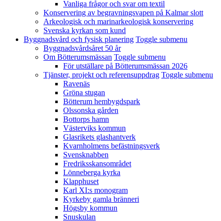
Vanliga frågor och svar om textil
Konservering av begravningsvapen på Kalmar slott
Arkeologisk och marinarkeologisk konservering
Svenska kyrkan som kund
Byggnadsvård och fysisk planering
Toggle submenu
Byggnadsvårdsåret 50 år
Om Bötterumsmässan
Toggle submenu
För utställare på Bötterumsmässan 2026
Tjänster, projekt och referensuppdrag
Toggle submenu
Ravenäs
Gröna stugan
Bötterum hembygdspark
Olssonska gården
Bottorps hamn
Västerviks kommun
Glasrikets glashantverk
Kvarnholmens befästningsverk
Svensknabben
Fredriksskansområdet
Lönneberga kyrka
Klapphuset
Karl XI:s monogram
Kyrkeby gamla bränneri
Högsby kommun
Snuskulan