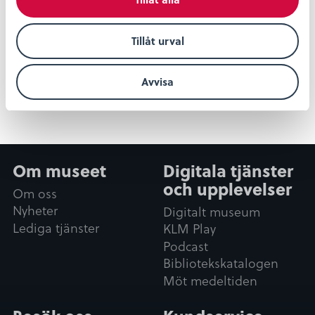
Museibutiken
I vår museibutik hittar du noggrant utvalda
Tillåt urval
produkter med fokus på hållbarhet, tidlös design,
historia och traditioner....
Avvisa
Läs mer
Om museet
Digitala tjänster
och upplevelser
Om oss
Nyheter
Digitalt museum
Lediga tjänster
KLM Play
Podcast
Bibliotekskatalogen
Möt medeltiden