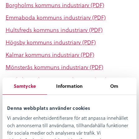
Borgholms kommuns industriarv (PDF)
Emmaboda kommuns industriarv (PDF)
Hultsfreds kommuns industriarv (PDF)
Högsby kommuns industriarv (PDF)
Kalmar kommuns industriarv (PDF)
Mönsterås kommuns industriarv (PDF)
Mörbylånga kommuns industriarv (PDF)
Samtycke
Information
Om
Nybro kommuns industriarv (PDF)
Oskarshamns kommuns industriarv (PDF)
Denna webbplats använder cookies
Vimmerby kommuns industriarv (PDF)
Vi använder enhetsidentifierare för att anpassa innehållet
och annonserna till användarna, tillhandahålla funktioner
Västerviks kommuns industriarv (PDF)
för sociala medier och analysera vår trafik. Vi