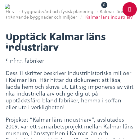
0
Toggle
Varukorg
Color
Hem
/
Byggnadsvård och fysisk planering
/
Kalmar läns
Meny
Scheme
spännande byggnader och miljöer
/
Kalmar läns industriarv
Upptäck Kalmar läns
industriarv
Finfina fabriker!
Dess 11 skrifter beskriver industrihistoriska miljöer
i Kalmar län. Här hittar du dokument att läsa,
ladda hem och skriva ut. Låt sig imponeras av vårt
rika industriella arv och ge dig ut på
upptäcktsfärd bland fabriker, hemma i soffan
eller ute i verkligheten!
Projektet ”Kalmar läns industriarv”, avslutades
2009, var ett samarbetsprojekt mellan Kalmar läns
museum, Länsstyrelsen i Kalmar län och