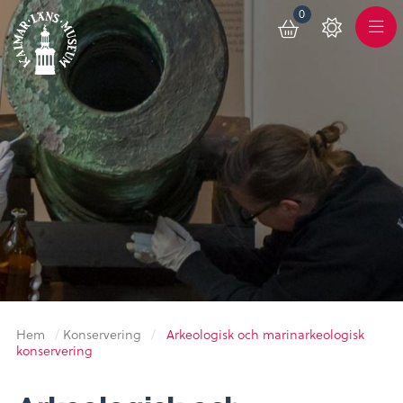
0
Toggle
Varukorg
Color
Meny
Scheme
Hem
/
Konservering
/
Arkeologisk och marinarkeologisk
konservering