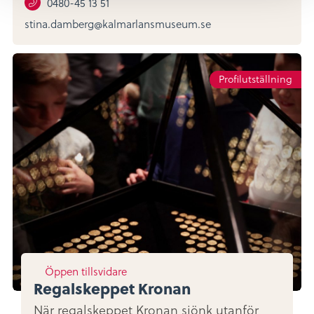
0480-45 13 51
stina.damberg@kalmarlansmuseum.se
Profilutställning
Öppen tillsvidare
Regalskeppet Kronan
När regalskeppet Kronan sjönk utanför