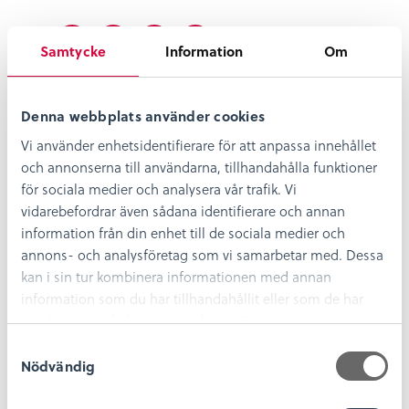
Dela
Dela
Dela
Dela
Dela:
på
på
på
på
Samtycke
Information
Om
facebook
twitter
linkedin
pinterest
Denna webbplats använder cookies
Vi använder enhetsidentifierare för att anpassa innehållet
och annonserna till användarna, tillhandahålla funktioner
för sociala medier och analysera vår trafik. Vi
vidarebefordrar även sådana identifierare och annan
information från din enhet till de sociala medier och
annons- och analysföretag som vi samarbetar med. Dessa
kan i sin tur kombinera informationen med annan
information som du har tillhandahållit eller som de har
samlat in när du har använt deras tjänster.
S
Karin Adriansson
Nödvändig
a
Konservator (arkeologi)
m