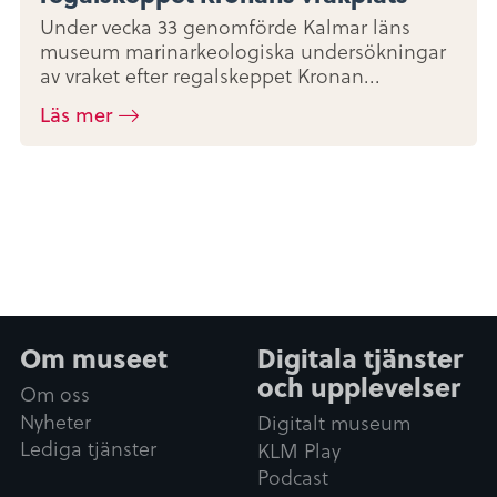
Under vecka 33 genomförde Kalmar läns
museum marinarkeologiska undersökningar
av vraket efter regalskeppet Kronan...
Läs mer
Om museet
Digitala tjänster
och upplevelser
Om oss
Nyheter
Digitalt museum
Lediga tjänster
KLM Play
Podcast