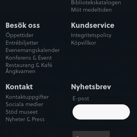
Bibliotekskatalogen
Möt medeltiden
Besök oss
Kundservice
Öppettider
Integritetspolicy
Entrébiljetter
Köpvillkor
Evenemangskalender
Konferens & Event
Restaurang & Kafé
Ångkvarnen
Kontakt
Nyhetsbrev
Kontaktuppgifter
E-post
Sociala medier
Stöd museet
Nyheter & Press