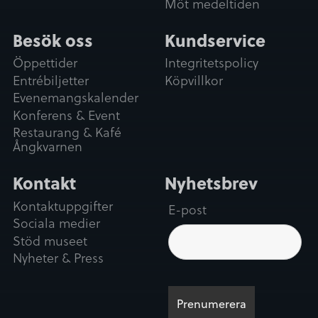
Möt medeltiden
Besök oss
Kundservice
Öppettider
Integritetspolicy
Entrébiljetter
Köpvillkor
Evenemangskalender
Konferens & Event
Restaurang & Kafé
Ångkvarnen
Kontakt
Nyhetsbrev
Kontaktuppgifter
E-post
Sociala medier
Stöd museet
Nyheter & Press