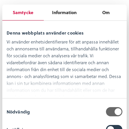
Rapport:
Bebyggelsehistorisk utredning inför
Samtycke
Information
Om
framtagandet av en ny detaljplan i Västerviks
centrum (pdf)
Denna webbplats använder cookies
Vi använder enhetsidentifierare för att anpassa innehållet
och annonserna till användarna, tillhandahålla funktioner
för sociala medier och analysera vår trafik. Vi
vidarebefordrar även sådana identifierare och annan
information från din enhet till de sociala medier och
annons- och analysföretag som vi samarbetar med. Dessa
kan i sin tur kombinera informationen med annan
information som du har tillhandahållit eller som de har
samlat in när du har använt deras tjänster.
S
Nödvändig
a
m
t