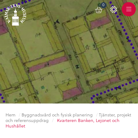
0
Toggle
Varukorg
Color
Meny
Scheme
Hem
/
Byggnadsvård och fysisk planering
/
Tjänster, projekt
och referensuppdrag
/
Kvarteren Banken, Lejonet och
Hushållet