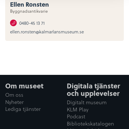
Ellen Ronsten
Byggnadsantikvarie
0480-45 13 71
ellen.ronsten@kalmarlansmuseum.se
Om museet
Digitala tjänster
och upplevelser
Om oss
Nyheter
Digitalt museum
Lediga tjänster
KLM Play
Podcast
Bibliotekskatalogen