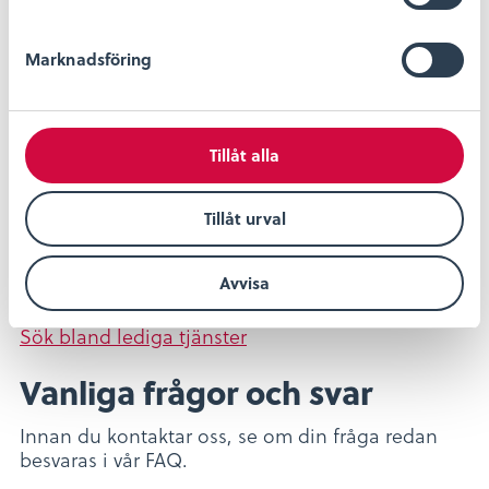
e
Visselblåsning
s
Marknadsföring
v
Här kan du läsa mer om vår rutin för
a
visselblåsning och hur du går till väga om du vill
l
rapportera missförhållanden.
Tillåt alla
Läs vår rutin för visselblåsning
Lediga jobb
Tillåt urval
Alla våra tjänster utannonseras. Vill du söka
Avvisa
praoplats mejla
hr@@kalmarlansmuseum.se
.
Sök bland lediga tjänster
Vanliga frågor och svar
Innan du kontaktar oss, se om din fråga redan
besvaras i vår FAQ.