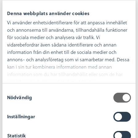
Mer information om att skänka och formulär
Denna webbplats använder cookies
Press och medier
Vi använder enhetsidentifierare för att anpassa innehållet
och annonserna till användarna, tillhandahålla funktioner
Är du journalist eller representant för media och
för sociala medier och analysera vår trafik. Vi
söker information om Kalmar läns museum? Vi
vidarebefordrar även sådana identifierare och annan
hjälper gärna till med pressmaterial, bilder och
information om våra verksamheter och
information från din enhet till de sociala medier och
utställningar.
annons- och analysföretag som vi samarbetar med. Dessa
kan i sin tur kombinera informationen med annan
Läs mer om hur du kan ta del av våra nyheter och
information som du har tillhandahållit eller som de har
pressmeddelanden
samlat in när du har använt deras tjänster.
Sociala medier
S
Nödvändig
a
Följ oss på sociala medier för de senaste
m
nyheterna, evenemangen och insikterna från
t
Inställningar
museets verksamhet.
y
c
Kalmar läns museum i sociala medier
Statistik
k