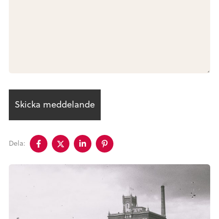
Dela
Dela
Dela
Dela
Dela:
på
på
på
på
facebook
twitter
linkedin
pinterest