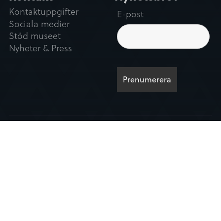
Kontaktuppgifter
E-post
Sociala medier
Stöd museet
Nyheter & Press
Våra sponsorer:
Kalmar läns museum |
Skeppsbrogatan 51 | Kalmar |
0480-45 13 00 |