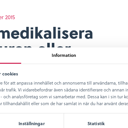
r 2015
 medikalisera
uren eller
Information
tivera medicinen?
 cookies
e för att anpassa innehållet och annonserna till användarna, tillh
år trafik. Vi vidarebefordrar även sådana identifierare och annan in
a
Dela
Dela
Dela
- och analysföretag som vi samarbetar med. Dessa kan i sin tur
på
på
på
illhandahållit eller som de har samlat in när du har använt deras 
ebook
twitter
linkedin
pinterest
Inställningar
Statistik