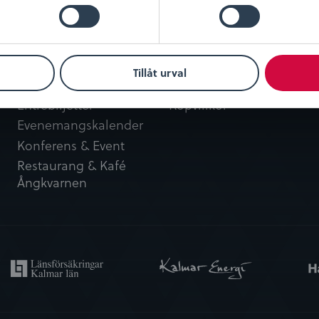
Besök oss
Kundservice
Tillåt urval
Öppettider
Integritetspolicy
Entrébiljetter
Köpvillkor
Evenemangskalender
Konferens & Event
Restaurang & Kafé
Ångkvarnen