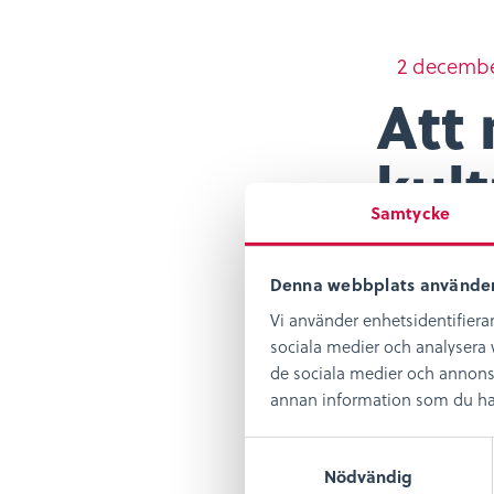
2 decembe
Att
kult
Samtycke
kul
Denna webbplats använder
Vi använder enhetsidentifierar
sociala medier och analysera v
Del
Dela:
de sociala medier och annons
på
annan information som du har t
fac
S
Nödvändig
a