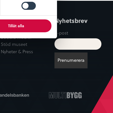
Kontakt
Nyhetsbrev
Tillåt alla
Kontaktuppgifter
E-post
Sociala medier
Stöd museet
Nyheter & Press