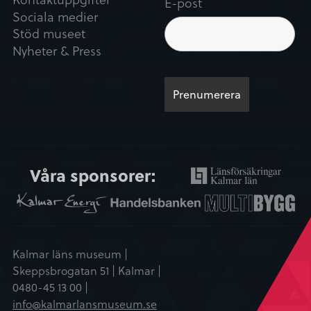
E-post
Sociala medier
Stöd museet
Nyheter & Press
Våra sponsorer:
Kalmar läns museum |
Skeppsbrogatan 51 | Kalmar |
0480-45 13 00 |
info@kalmarlansmuseum.se