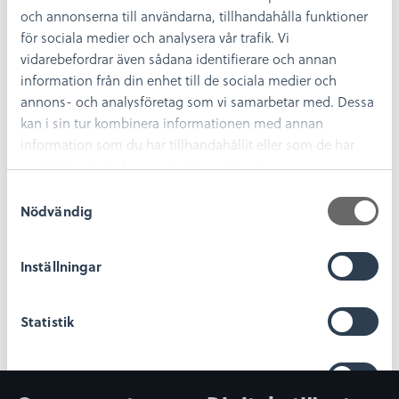
Läs mer
och annonserna till användarna, tillhandahålla funktioner
för sociala medier och analysera vår trafik. Vi
vidarebefordrar även sådana identifierare och annan
information från din enhet till de sociala medier och
annons- och analysföretag som vi samarbetar med. Dessa
kan i sin tur kombinera informationen med annan
information som du har tillhandahållit eller som de har
9 fiskar
samlat in när du har använt deras tjänster.
Kolla på videon och se svaret!
S
Läs mer
Nödvändig
a
m
t
Inställningar
y
c
k
Statistik
e
s
Marknadsföring
v