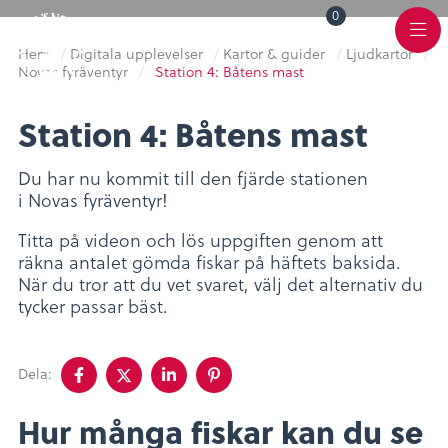
0
Toggle
Varukorg
Color
Meny
Scheme
Hem
/
Digitala upplevelser
/
Kartor & guider
/
Ljudkartor
/
Novas fyräventyr
/
Station 4: Båtens mast
Station 4: Båtens mast
Du har nu kommit till den fjärde stationen
i Novas fyräventyr!
Titta på videon och lös uppgiften genom att
räkna antalet gömda fiskar på häftets baksida.
När du tror att du vet svaret, välj det alternativ du
tycker passar bäst.
Dela
Dela
Dela
Dela
Dela:
på
på
på
på
facebook
twitter
linkedin
pinterest
Hur många fiskar kan du se