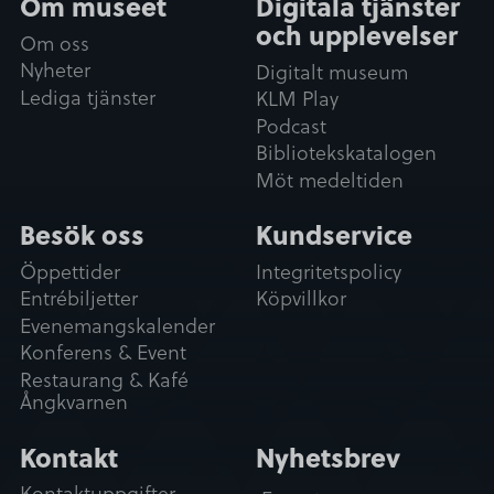
Om museet
Digitala tjänster
a
och upplevelser
l
Om oss
Nyheter
Tillåt alla
Digitalt museum
Lediga tjänster
KLM Play
Podcast
Tillåt urval
Bibliotekskatalogen
Möt medeltiden
Avvisa
Besök oss
Kundservice
Öppettider
Integritetspolicy
Entrébiljetter
Köpvillkor
Evenemangskalender
Konferens & Event
Restaurang & Kafé
Ångkvarnen
Kontakt
Nyhetsbrev
Kontaktuppgifter