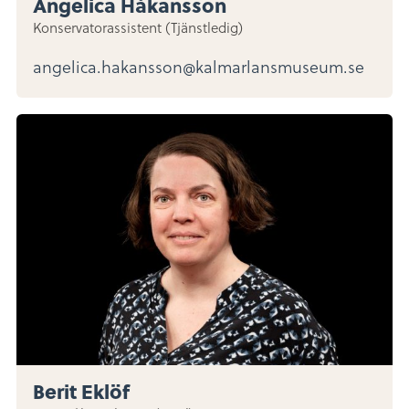
Angelica Håkansson
Konservatorassistent (Tjänstledig)
angelica.hakansson@kalmarlansmuseum.se
Berit Eklöf