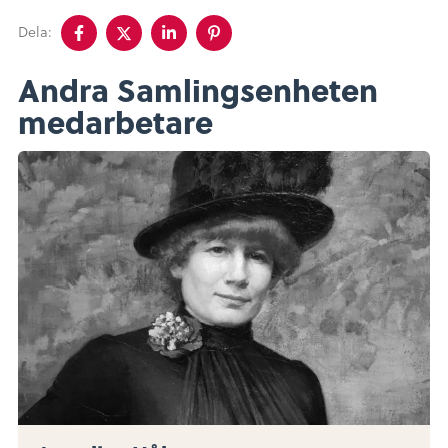
Dela
Dela
Dela
Dela
Dela:
på
på
på
på
facebook
twitter
linkedin
pinterest
Andra Samlingsenheten
medarbetare