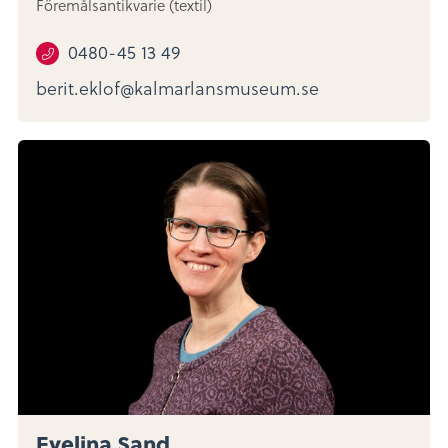
Föremålsantikvarie (textil)
0480-45 13 49
berit.eklof@kalmarlansmuseum.se
Evelina Sand