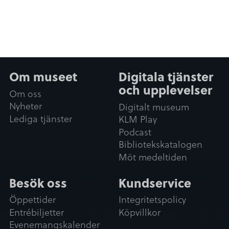
Om museet
Digitala tjänster
och upplevelser
Om oss
Nyheter
Digitalt museum
Lediga tjänster
KLM Play
Podcast
Bibliotekskatalogen
Möt medeltiden
Besök oss
Kundservice
Öppettider
Integritetspolicy
Entrébiljetter
Köpvillkor
Evenemangskalender