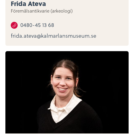
Frida Ateva
Föremålsantikvarie (arkeologi)
0480-45 13 68
frida.ateva@kalmarlansmuseum.se