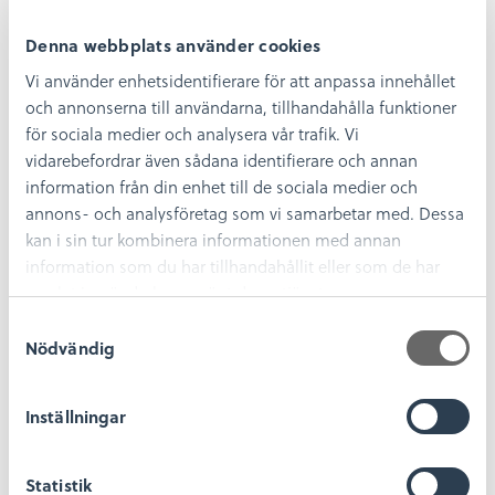
Denna webbplats använder cookies
Vi använder enhetsidentifierare för att anpassa innehållet
och annonserna till användarna, tillhandahålla funktioner
Jimmy Ottosson
för sociala medier och analysera vår trafik. Vi
Registrerare
vidarebefordrar även sådana identifierare och annan
information från din enhet till de sociala medier och
0480-45 13 26
annons- och analysföretag som vi samarbetar med. Dessa
jimmy.ottosson@kalmarlansmuseum.se
kan i sin tur kombinera informationen med annan
information som du har tillhandahållit eller som de har
samlat in när du har använt deras tjänster.
S
Nödvändig
a
m
t
Inställningar
y
c
k
Statistik