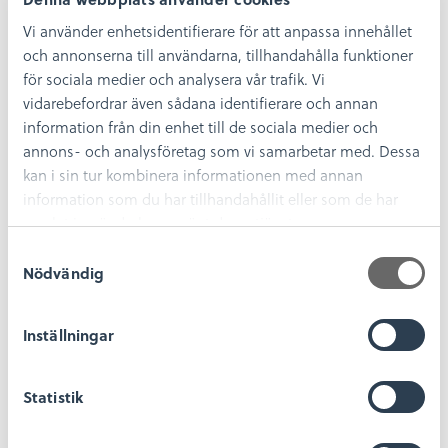
oavsett.
Vi använder enhetsidentifierare för att anpassa innehållet
Scanna QR-koden eller swisha till 123 235 85 21. Märk gärna
och annonserna till användarna, tillhandahålla funktioner
din inbetalning med vilket avsnitt du har lyssnat på!
för sociala medier och analysera vår trafik. Vi
vidarebefordrar även sådana identifierare och annan
information från din enhet till de sociala medier och
annons- och analysföretag som vi samarbetar med. Dessa
kan i sin tur kombinera informationen med annan
information som du har tillhandahållit eller som de har
samlat in när du har använt deras tjänster.
S
Nödvändig
a
m
t
Inställningar
y
c
k
Statistik
e
s