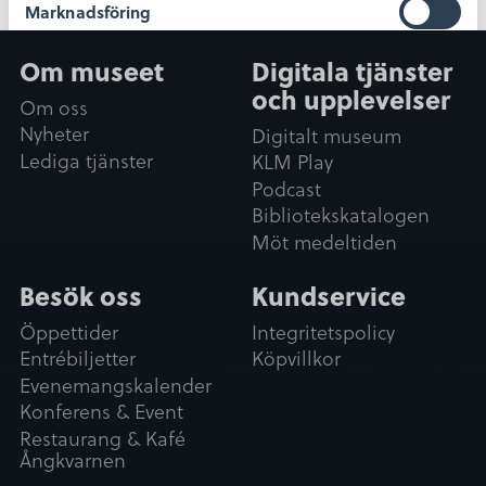
Marknadsföring
v
a
Om museet
Digitala tjänster
l
och upplevelser
Om oss
Tillåt alla
Nyheter
Digitalt museum
Lediga tjänster
KLM Play
Tillåt urval
Podcast
Bibliotekskatalogen
Avvisa
Möt medeltiden
Besök oss
Kundservice
Öppettider
Integritetspolicy
Entrébiljetter
Köpvillkor
Evenemangskalender
Konferens & Event
Restaurang & Kafé
Ångkvarnen