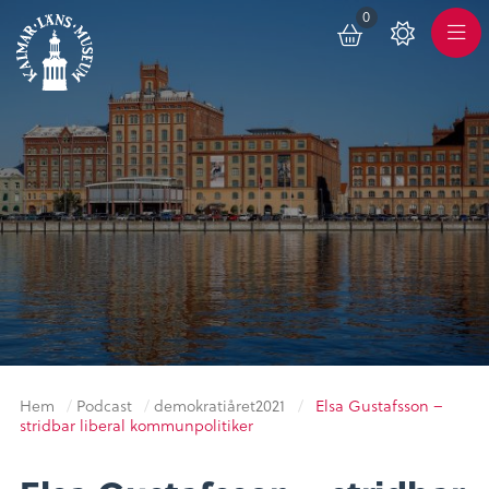
0
Toggle
Varukorg
Color
Meny
Scheme
Hem
/
Podcast
/
demokratiåret2021
/
Elsa Gustafsson –
stridbar liberal kommunpolitiker