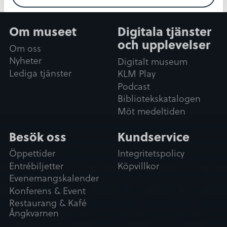
Om museet
Digitala tjänster
och upplevelser
Om oss
Nyheter
Digitalt museum
Lediga tjänster
KLM Play
Podcast
Bibliotekskatalogen
Möt medeltiden
Besök oss
Kundservice
Öppettider
Integritetspolicy
Entrébiljetter
Köpvillkor
Evenemangskalender
Konferens & Event
Restaurang & Kafé
Ångkvarnen