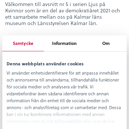
Välkommen till avsnitt nr 5 i serien Ljus på
Kvinnor som är en del av demokratiåret 2021 och
ett samarbete mellan oss på Kalmar läns
museum och Länsstyrelsen Kalmar län.
Samtycke
Information
Om
demokratiåret2021
Dela
Dela
Dela
Dela
Denna webbplats använder cookies
Dela:
på
på
på
på
facebook
twitter
linkedin
pinterest
Vi använder enhetsidentifierare för att anpassa innehållet
och annonserna till användarna, tillhandahålla funktioner
Stötta vår podcast Museimagasinet!
för sociala medier och analysera vår trafik. Vi
Gillar du vår podcast? Bra! Vi vore oändligt
vidarebefordrar även sådana identifierare och annan
tacksamma om ni kan stötta oss via ett bidrag via
information från din enhet till de sociala medier och
Swish när du har lyssnat färdigt. Även en liten
annons- och analysföretag som vi samarbetar med. Dessa
slant kan göra stor skillnad, många bäckar små så
kan i sin tur kombinera informationen med annan
att säga. Och har du inte möjlighet att hjälpa oss
information som du har tillhandahållit eller som de har
nu, så kanske sen! Men lyssna på vår podcast
samlat in när du har använt deras tjänster.
oavsett.