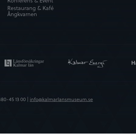
Konferens & Event
Restaurang & Kafé
Ångkvarnen
480-45 13 00 |
info@kalmarlansmuseum.se