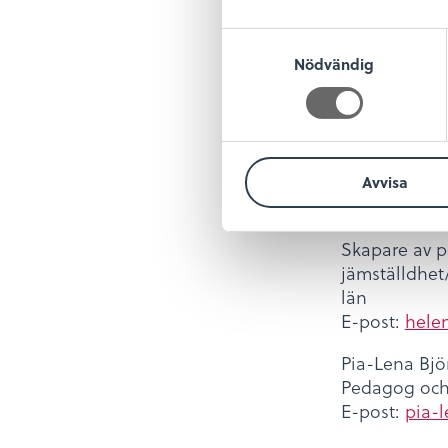
utmanade sin
man skulle v
S
Nödvändig
a
Namnet ”Ljus 
m
de förtjänar 
t
demokrati.
y
c
För mer 
Avvisa
k
e
Helen Nilsso
s
Skapare av p
v
jämställdhet/
a
län
l
E-post:
helen
Pia-Lena Bjö
Pedagog och
E-post:
pia-