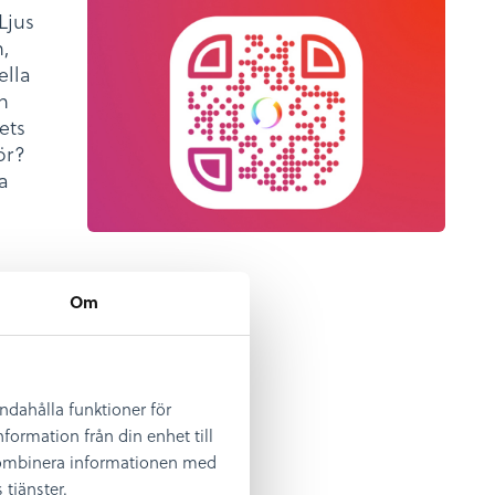
Ljus
,
ella
n
ets
ör?
a
Om
andahålla funktioner för
formation från din enhet till
et
 kombinera informationen med
tjänster.