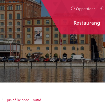
Öppettider
Restaurang
/
Ljus på kvinnor – nutid