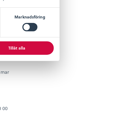
r
Marknadsföring
tt
Tillåt alla
almar
0 00