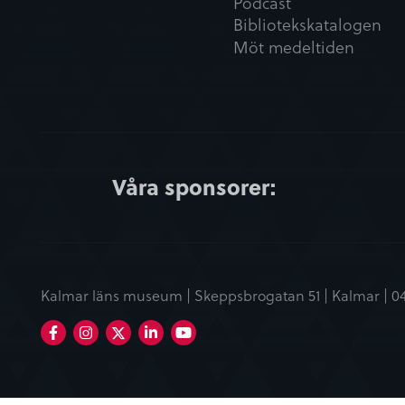
Podcast
Bibliotekskatalogen
Möt medeltiden
Våra sponsorer:
Kalmar läns museum | Skeppsbrogatan 51 | Kalmar |
0
Facebook
Instagram
LinkedIn
Youtube