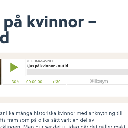
 på kvinnor –
id
 har lika många historiska kvinnor med anknytning till
fts fram som på olika sätt varit en del av
cklingen. Men hur ser det ut idag när det gäller makt,