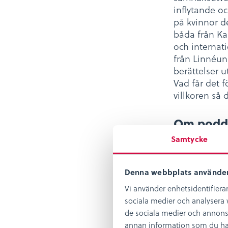
inflytande oc
på kvinnor d
båda från Ka
och internat
från Linnéun
berättelser u
Vad får det f
villkoren så 
Om podds
Samtycke
Poddserien L
Länsstyrelse
#demokratiår
Denna webbplats använder
Kvinnorna so
Vi använder enhetsidentifierar
kopplingar ti
sociala medier och analysera v
Gemensamt f
de sociala medier och annons
offentliga r
annan information som du har t