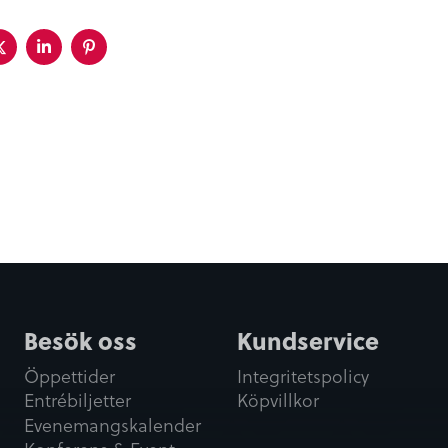
a
Dela
Dela
Dela
på
på
på
ebook
twitter
linkedin
pinterest
Besök oss
Kundservice
Öppettider
Integritetspolicy
Entrébiljetter
Köpvillkor
Evenemangskalender