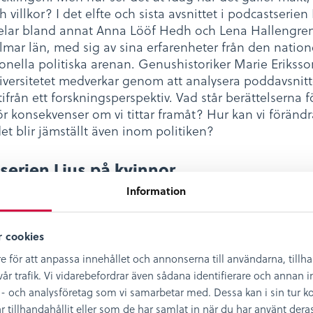
h villkor? I det elfte och sista avsnittet i podcastserien 
elar bland annat Anna Lööf Hedh och Lena Hallengren
lmar län, med sig av sina erfarenheter från den nation
ionella politiska arenan. Genushistoriker Marie Eriksso
iversitetet medverkar genom att analysera poddavsnitt
tifrån ett forskningsperspektiv. Vad står berättelserna f
ör konsekvenser om vi tittar framåt? Hur kan vi förändr
det blir jämställt även inom politiken?
erien Ljus på kvinnor
Information
jus på kvinnor är ett samverkansprojekt mellan
n och Kalmar läns museum som startade under
et2021.
 cookies
m de olika avsnitten i poddserien handlar om har alla
e för att anpassa innehållet och annonserna till användarna, tillh
ll Kalmar län och levde under 1800- och 1900-talet.
år trafik. Vi vidarebefordrar även sådana identifierare och annan in
ör alla
tio
kvinnor är att de på något sätt tog plats i d
- och analysföretag som vi samarbetar med. Dessa kan i sin tur
ummet, bidrog till samhällsutvecklingen och också
illhandahållit eller som de har samlat in när du har använt deras 