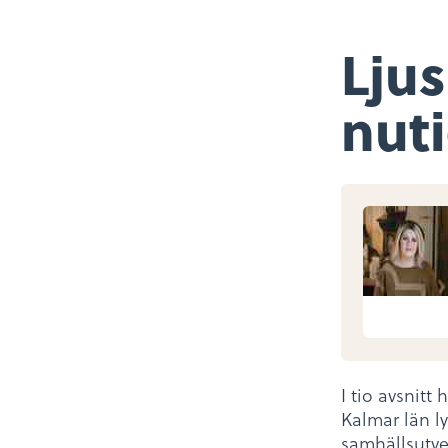
Ljus
nut
I tio avsnitt
Kalmar län ly
samhällsutve