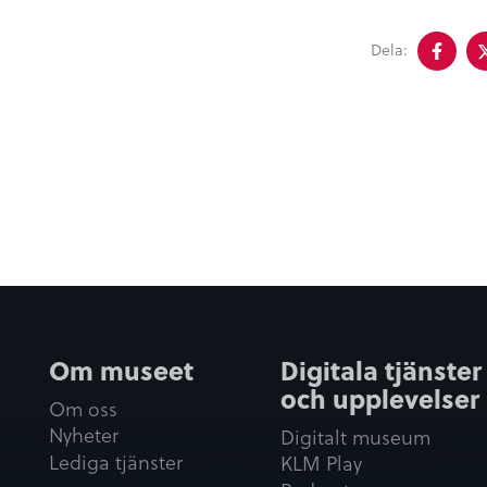
Del
Dela:
på
fac
Om museet
Digitala tjänster
och upplevelser
Om oss
Nyheter
Digitalt museum
Lediga tjänster
KLM Play