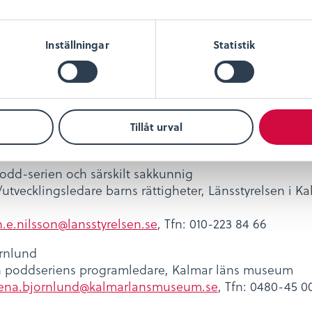
 samtids syn och förväntningar på könsroller – för hu
ara kvinna.
Inställningar
Statistik
på kvinnor” handlar om att sätta ljus på kvinnor för a
det och för att kvinnor i historien är en del av vår
information
Tillåt urval
n
odd-serien och särskilt sakkunnig
utvecklingsledare barns rättigheter, Länsstyrelsen i K
.e.nilsson@lansstyrelsen.se
, Tfn: 010-223 84 66
rnlund
 poddseriens programledare, Kalmar läns museum
lena.bjornlund@kalmarlansmuseum.se
, Tfn: 0480-45 0