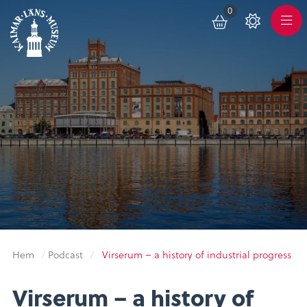
0
Toggle
Varukorg
Color
Meny
Scheme
Hem
/
Podcast
/
Virserum – a history of industrial progress
Virserum – a history of