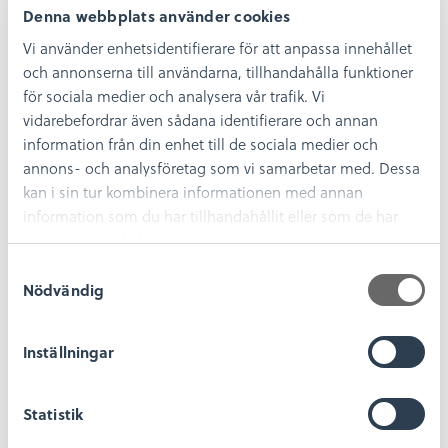
nu, så kanske sen! Men lyssna på vår podcast
Denna webbplats använder cookies
oavsett.
Vi använder enhetsidentifierare för att anpassa innehållet
och annonserna till användarna, tillhandahålla funktioner
Scanna QR-koden eller swisha till 123 235 85 21. Märk gärna
din inbetalning med vilket avsnitt du har lyssnat på!
för sociala medier och analysera vår trafik. Vi
vidarebefordrar även sådana identifierare och annan
information från din enhet till de sociala medier och
annons- och analysföretag som vi samarbetar med. Dessa
kan i sin tur kombinera informationen med annan
information som du har tillhandahållit eller som de har
samlat in när du har använt deras tjänster.
S
Nödvändig
a
m
t
Inställningar
y
c
k
Statistik
e