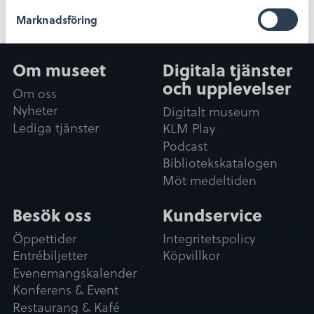
s
Marknadsföring
v
a
l
Om museet
Digitala tjänster
Tillåt alla
och upplevelser
Om oss
Nyheter
Digitalt museum
Tillåt urval
Lediga tjänster
KLM Play
Podcast
Bibliotekskatalogen
Avvisa
Möt medeltiden
Besök oss
Kundservice
Öppettider
Integritetspolicy
Entrébiljetter
Köpvillkor
Evenemangskalender
Konferens & Event
Restaurang & Kafé