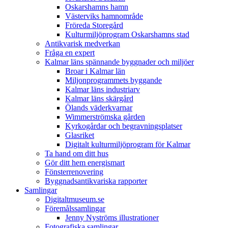
Oskarshamns hamn
Västerviks hamnområde
Fröreda Storegård
Kulturmiljöprogram Oskarshamns stad
Antikvarisk medverkan
Fråga en expert
Kalmar läns spännande byggnader och miljöer
Broar i Kalmar län
Miljonprogrammets byggande
Kalmar läns industriarv
Kalmar läns skärgård
Ölands väderkvarnar
Wimmerströmska gården
Kyrkogårdar och begravningsplatser
Glasriket
Digitalt kulturmiljöprogram för Kalmar
Ta hand om ditt hus
Gör ditt hem energismart
Fönsterrenovering
Byggnadsantikvariska rapporter
Samlingar
Digitaltmuseum.se
Föremålssamlingar
Jenny Nyströms illustrationer
Fotografiska samlingar