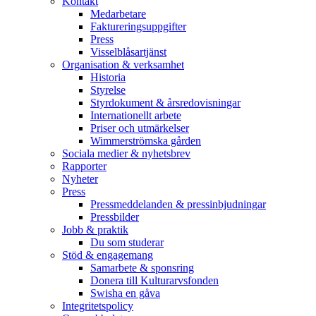
Kontakt
Medarbetare
Faktureringsuppgifter
Press
Visselblåsartjänst
Organisation & verksamhet
Historia
Styrelse
Styrdokument & årsredovisningar
Internationellt arbete
Priser och utmärkelser
Wimmerströmska gården
Sociala medier & nyhetsbrev
Rapporter
Nyheter
Press
Pressmeddelanden & pressinbjudningar
Pressbilder
Jobb & praktik
Du som studerar
Stöd & engagemang
Samarbete & sponsring
Donera till Kulturarvsfonden
Swisha en gåva
Integritetspolicy