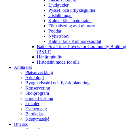
Ljudguider
Pyssel- och utflyktsguider
Utställningar
Kalmar läns matmirakel
Filmatisering av kulturarv
Poddar
Nyhetsbrev
Kalmar läns Kulturarvsportal
Baltic Sea Time Travels for Community Building
(BSTT)
Här är mitt liv
Historiskt mode för alla
Anlita oss
Platsutveckling
Arkeologi
Byggnadsvård och fysisk planering
Konservering
Skolprogram
Guidad visning
Lokaler
Evenemang
Barnkalas
Kostymateljé
Om oss