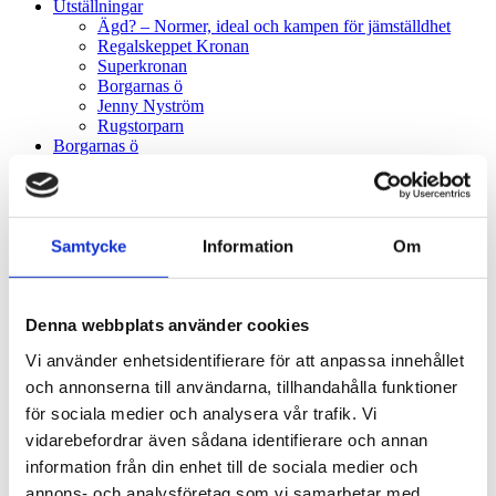
Utställningar
Ägd? – Normer, ideal och kampen för jämställdhet
Regalskeppet Kronan
Superkronan
Borgarnas ö
Jenny Nyström
Rugstorparn
Borgarnas ö
Om utställningen Borgarnas ö
Bakom kulisserna
Regalskeppet Kronan
Historik
Marinarkeologi
Samtycke
Information
Om
Fynden
Teknisk data
Forskning
Denna webbplats använder cookies
Framtiden
KLM Play
Vi använder enhetsidentifierare för att anpassa innehållet
Digitala upplevelser
Föreläsningar & filmer
och annonserna till användarna, tillhandahålla funktioner
KLM Play
för sociala medier och analysera vår trafik. Vi
Videobibliotek (Youtube)
vidarebefordrar även sådana identifierare och annan
Podcast & ljud
Podcast
information från din enhet till de sociala medier och
Audioguide
annons- och analysföretag som vi samarbetar med.