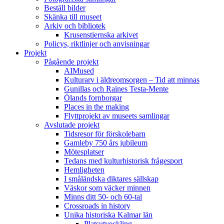
Beställ bilder
Skänka till museet
Arkiv och bibliotek
Krusenstiernska arkivet
Policys, riktlinjer och anvisningar
Projekt
Pågående projekt
AIMused
Kulturarv i äldreomsorgen – Tid att minnas
Gunillas och Raines Testa-Mente
Ölands fornborgar
Places in the making
Flyttprojekt av museets samlingar
Avslutade projekt
Tidsresor för förskolebarn
Gamleby 750 års jubileum
Mötesplatser
Tedans med kulturhistorisk frågesport
Hemligheten
I småländska diktares sällskap
Väskor som väcker minnen
Minns ditt 50- och 60-tal
Crossroads in history
Unika historiska Kalmar län
Platsutveckling