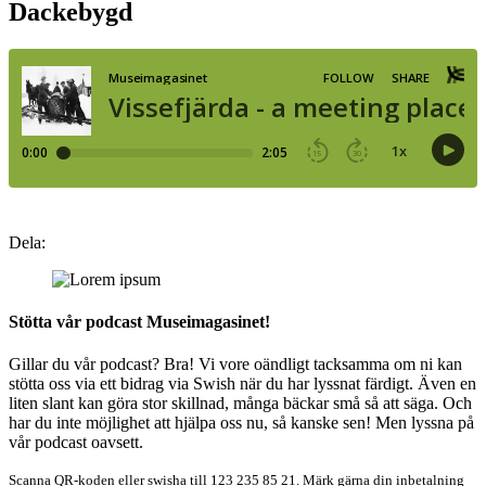
Dackebygd
Dela
Dela
Dela
Dela
Dela:
på
på
på
på
facebook
twitter
linkedin
pinterest
Stötta vår podcast Museimagasinet!
Gillar du vår podcast? Bra! Vi vore oändligt tacksamma om ni kan
stötta oss via ett bidrag via Swish när du har lyssnat färdigt. Även en
liten slant kan göra stor skillnad, många bäckar små så att säga. Och
har du inte möjlighet att hjälpa oss nu, så kanske sen! Men lyssna på
vår podcast oavsett.
Scanna QR-koden eller swisha till 123 235 85 21. Märk gärna din inbetalning