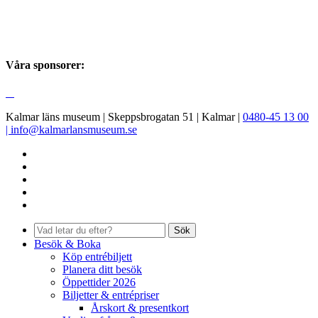
Våra sponsorer:
Kalmar läns museum | Skeppsbrogatan 51 | Kalmar |
0480-45 13 00
|
info@kalmarlansmuseum.se
Facebook
Instagram
LinkedIn
Youtube
Sök
Besök & Boka
Köp entrébiljett
Planera ditt besök
Öppettider 2026
Biljetter & entrépriser
Årskort & presentkort