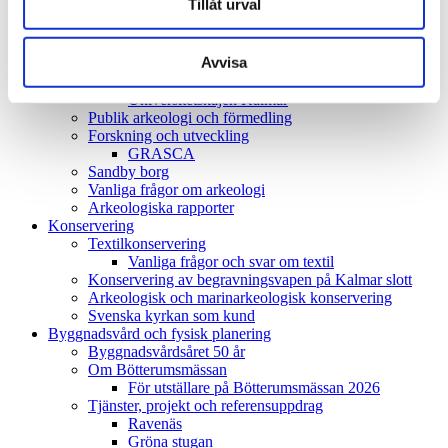
Tillåt urval
Öjaby gravfält
Tjänster och referensuppdrag
Solberga, Köpingsvik
Avvisa
Båtsmanstorpet Mönsterås-Timmernabben
Skeppsvraket i kvarteret Eldaren,
Universitetskajen Kalmar
Publik arkeologi och förmedling
Forskning och utveckling
GRASCA
Sandby borg
Vanliga frågor om arkeologi
Arkeologiska rapporter
Konservering
Textilkonservering
Vanliga frågor och svar om textil
Konservering av begravningsvapen på Kalmar slott
Arkeologisk och marinarkeologisk konservering
Svenska kyrkan som kund
Byggnadsvård och fysisk planering
Byggnadsvårdsåret 50 år
Om Bötterumsmässan
För utställare på Bötterumsmässan 2026
Tjänster, projekt och referensuppdrag
Ravenäs
Gröna stugan