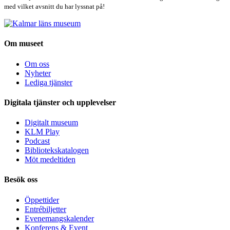
med vilket avsnitt du har lyssnat på!
Om museet
Om oss
Nyheter
Lediga tjänster
Digitala tjänster och upplevelser
Digitalt museum
KLM Play
Podcast
Bibliotekskatalogen
Möt medeltiden
Besök oss
Öppettider
Entrébiljetter
Evenemangskalender
Konferens & Event