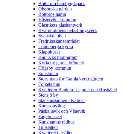
Bötterum hembygdspark
Olssonska gården
Bottorps hamn
Västerviks kommun
Glasrikets glashantverk
Kvarnholmens befästningsverk
Svensknabben
Fredriksskansområdet
Lönneberga kyrka
Klapphuset
Karl XI:s monogram
Kyrkeby gamla bränneri
Högsby kommun
Snuskulan
Story map för Gamla kyrkogården
Folkets hus
Kvarteren Banken, Lejonet och Hushållet
Stensjö by
Stadsmissionen i Kalmar
Karlssons äng
Påskallavik och Vånevik
Fågelmuseet
Karlshamns rådhus
Tullslätten
Kvarteret Gesällen