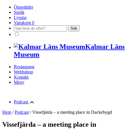
Öppettider
Språk
Lyssna
Varukorg
0
Sök
Toggle
Color
Scheme
Kalmar Läns
Museum
Restaurang
Webbshop
Kontakt
Meny
Podcast
Hem
/
Podcast
/
Vissefjärda – a meeting place in Dackebygd
Vissefjärda – a meeting place in