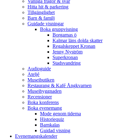
Vanliga frågor & svar
Hitta hit & parkering
Tillgänglighet
Barn & familj
Guidade visningar
Boka gruppvisning
Borgarnas ö
Kalmar läns dolda skatter
Regalskeppet Kronan
Jenny Nyström
Superkronan
Stadsvandring
Audioguide
Ateljé
Museibutiken
Restaurang & Kafé Ångkvarnen
Museibyggnaden
Recensioner
Boka konferens
Boka evenemang
Mode genom tiderna
Historiequiz
Barnkalas
Guidad visning
Evenemangskalender