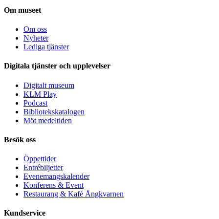
Om museet
Om oss
Nyheter
Lediga tjänster
Digitala tjänster och upplevelser
Digitalt museum
KLM Play
Podcast
Bibliotekskatalogen
Möt medeltiden
Besök oss
Öppettider
Entrébiljetter
Evenemangskalender
Konferens & Event
Restaurang & Kafé Ångkvarnen
Kundservice