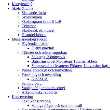
Kostymateljé
Skola & unga
Skapande skola
Skolprogram
Skolprogram inom KLaB
Tidsresor
Skolbesök på museet
Historieklubben
Museiarkeologi sydost
Pågående projekt
Öjaby gravfält
Tjänster och referensuppdrag
Solberga, Köpingsvik
Båtsmanstorpet Mönsterås-Timmernabben
Skeppsvraket i kvarteret Eldaren, Universitetskaj
Publik arkeologi och förmedling
Forskning och utveckling
GRASCA
Sandby borg
Vanliga frågor om arkeologi
Arkeologiska rapporter
Konservering
Textilkonservering
Vanliga frågor och svar om textil
Konservering av begravningsvapen på Kalmar slott