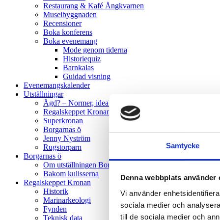
Restaurang & Kafé Ångkvarnen
Museibyggnaden
Recensioner
Boka konferens
Boka evenemang
Mode genom tiderna
Historiequiz
Barnkalas
Guidad visning
Evenemangskalender
Utställningar
Ägd? – Normer, ideal och kampen för jämställdhet
Regalskeppet Kronan
Superkronan
Borgarnas ö
Jenny Nyström
Samtycke
Rugstorparn
Borgarnas ö
Om utställningen Borgarnas ö
Bakom kulisserna
Denna webbplats använder 
Regalskeppet Kronan
Historik
Vi använder enhetsidentifierar
Marinarkeologi
sociala medier och analysera 
Fynden
till de sociala medier och a
Teknisk data