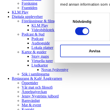
Forskning
med annan information som du 
Framtiden
KLM Play
Samtyckesval
Digitala upplevelser
Föreläsningar & filmer
Nödvändig
KLM Play
Videobibliotek (Youtube)
Podcast & ljud
Podcast
Audioguide
Lokala platser
Avvisa
Kartor & guider
Story maps
Virtuella turer
Ljudkartor
Novas fyräventyr
Sök i samlingarna
Restaurang & Kafé Ångkvarnen
Öppettider
Vår mat och filosofi
Äppelpajveckan
Jenny Nyströms julbord
Barnvänligt
Mat & event
Kontakt