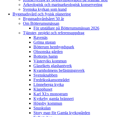
Arkeologisk och marinarkeologisk konservering
Svenska kyrkan som kund
Byggnadsvård och fysisk planering
Byggnadsvårdsåret 50 år
Om Bötterumsmässan
För utställare på Bötterumsmässan 2026
Tjänster, projekt och referensuppdrag
Ravenäs
Gröna stugan
Bötterum hembygdspark
Olssonska gården
Bottorps hamn
Västerviks kommun
Glasrikets glashantverk
Kvarnholmens befästningsverk
Svensknabben
Fredriksskansområdet
Lönneberga kyrka
Klapphuset
Karl XI:s monogram
Kyrkeby gamla bränneri
Högsby kommun
Snuskulan
Story map för Gamla kyrkogården