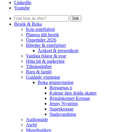
LinkedIn
Youtube
Sök
Besök & Boka
Köp entrébiljett
Planera ditt besök
Öppettider 2026
Biljetter & entrépriser
Årskort & presentkort
Vanliga frågor & svar
Hitta hit & parkering
Tillgänglighet
Barn & familj
Guidade visningar
Boka gruppvisning
Borgarnas ö
Kalmar läns dolda skatter
Regalskeppet Kronan
Jenny Nyström
Superkronan
Stadsvandring
Audioguide
Ateljé
Museibutiken