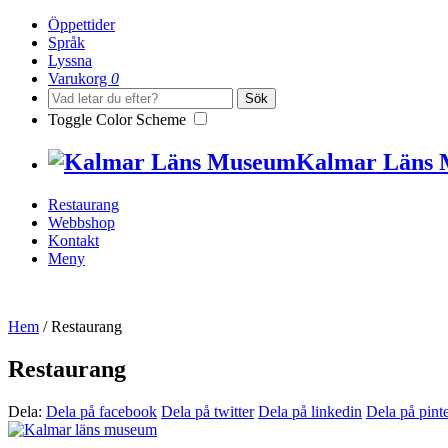
Öppettider
Språk
Lyssna
Varukorg
0
Sök
Toggle Color Scheme
Kalmar Läns
Restaurang
Webbshop
Kontakt
Meny
Hem
/
Restaurang
Restaurang
Dela:
Dela på facebook
Dela på twitter
Dela på linkedin
Dela på pinte