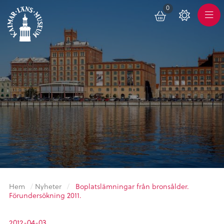
0
Toggle
Varukorg
Color
Meny
Scheme
Hem
/
Nyheter
/
Boplatslämningar från bronsålder.
Förundersökning 2011.
2012-04-03