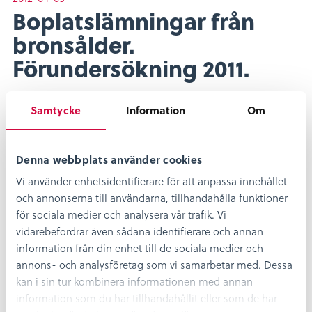
Boplatslämningar från
bronsålder.
Förundersökning 2011.
Kalmar läns museum fick i uppdrag av
Samtycke
Information
Om
Länsstyrelsen i Kalmar län att utföra en
arkeologisk förundersökning på fastigheten
Klinta 5:42 inom fornlämningen RAÄ Köping
215:1, Borgholms kommun, Öland, i samband
Denna webbplats använder cookies
med husbyggnation och dragning av
Vi använder enhetsidentifierare för att anpassa innehållet
ledningschakt. Inom fornlämning RAÄ 215:1 har
och annonserna till användarna, tillhandahålla funktioner
en mängd antikvariska ingrepp skett de senaste
för sociala medier och analysera vår trafik. Vi
35 åren. Utifrån det rådande kunskapsläget fanns
vidarebefordrar även sådana identifierare och annan
det därför goda skäl att boplatslämningar såväl
information från din enhet till de sociala medier och
som gravar skullen kunna komma att beröras i
annons- och analysföretag som vi samarbetar med. Dessa
samband med markexploatering. Läs mer
kan i sin tur kombinera informationen med annan
information som du har tillhandahållit eller som de har
Dela
Dela
Dela
Dela