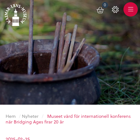
0
Toggle
Varukorg
Color
Meny
Scheme
Hem
/
Nyheter
/
Museet värd för internationell konferens
när Bridging Ages firar 20 år
2025-02-25