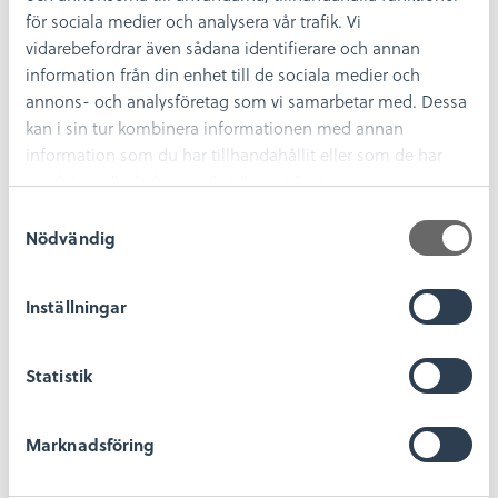
för sociala medier och analysera vår trafik. Vi
vidarebefordrar även sådana identifierare och annan
information från din enhet till de sociala medier och
annons- och analysföretag som vi samarbetar med. Dessa
kan i sin tur kombinera informationen med annan
information som du har tillhandahållit eller som de har
samlat in när du har använt deras tjänster.
S
Dela
Dela
Dela
Dela
Dela:
Nödvändig
a
på
på
på
på
facebook
twitter
linkedin
pinterest
m
t
Inställningar
y
c
k
Statistik
e
s
Marknadsföring
v
a