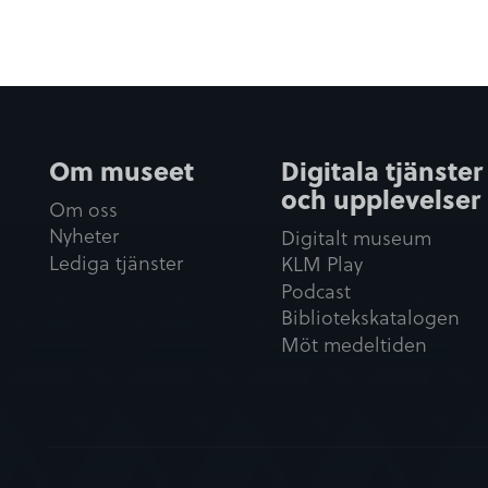
Om museet
Digitala tjänster
och upplevelser
Om oss
Nyheter
Digitalt museum
Lediga tjänster
KLM Play
Podcast
Bibliotekskatalogen
Möt medeltiden