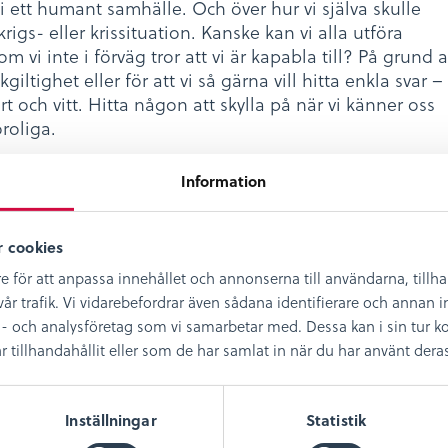
 ett humant samhälle. Och över hur vi själva skulle
krigs- eller krissituation. Kanske kan vi alla utföra
m vi inte i förväg tror att vi är kapabla till? På grund a
kgiltighet eller för att vi så gärna vill hitta enkla svar –
art och vitt. Hitta någon att skylla på när vi känner oss
roliga.
w.levandehistoria.se
Information
vande historia är en myndighet under
ementet vars uppdrag är att, med utgångspunkt i
 cookies
 främja arbete med demokrati, tolerans och alla
e för att anpassa innehållet och annonserna till användarna, tillh
ika värde.
år trafik. Vi vidarebefordrar även sådana identifierare och annan in
- och analysföretag som vi samarbetar med. Dessa kan i sin tur
illhandahållit eller som de har samlat in när du har använt deras 
Inställningar
Statistik