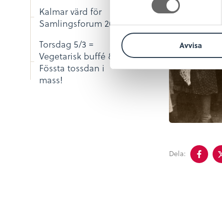
Kalmar värd för
t
Samlingsforum 2026
y
c
Torsdag 5/3 =
Avvisa
k
Vegetarisk buffé &
e
Fössta tossdan i
s
mass!
v
a
l
Del
Dela:
på
fac