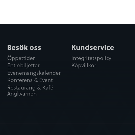
Besök oss
Kundservice
Öppettider
Integritetspolicy
Entrébiljetter
Köpvillkor
Evenemangskalender
Konferens & Event
Restaurang & Kafé
Ångkvarnen