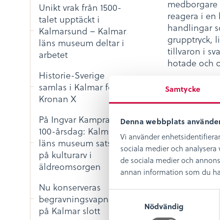
medborgare i
Unikt vrak från 1500-
reagera i en 
talet upptäckt i
handlingar so
Kalmarsund – Kalmar
grupptryck, li
läns museum deltar i
tillvaron i sv
arbetet
hotade och o
Historie-Sverige
Mer info:
ww
samlas i Kalmar för
Samtycke
Kronan X
Forum för le
Kulturdepart
På Ingvar Kamprads
Denna webbplats använder
Förintelsen,
100-årsdag: Kalmar
Vi använder enhetsidentifierar
människors l
läns museum satsar
sociala medier och analysera v
på kulturarv i
de sociala medier och annons
äldreomsorgen
annan information som du har t
Nu konserveras
S
begravningsvapnen
Nödvändig
a
på Kalmar slott
m