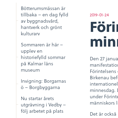
Bötterumsmässan är
tillbaka – en dag fylld
2019-01-24
Föri
av byggnadsvård,
hantverk och grönt
kulturarv
min
Sommaren är här –
upplev en
historiefylld sommar
Den 27 janua
på Kalmar läns
manifestatio
museum
Förintelsens
Birkenau bef
Invigning: Borgarnas
internatione
ö – Borgbyggarna
minnesdag. D
under Förinte
Nu startar årets
människors l
utgrävning i Vedby –
följ arbetet på plats
Det är också