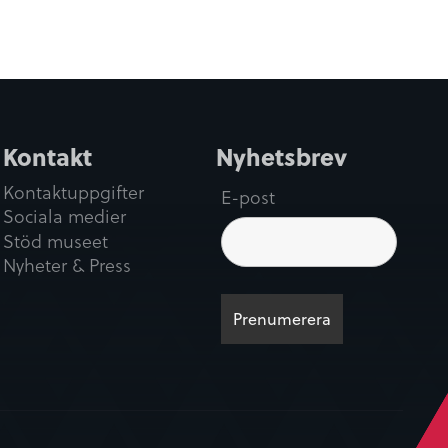
Kontakt
Nyhetsbrev
Kontaktuppgifter
E-post
Sociala medier
Stöd museet
Nyheter & Press