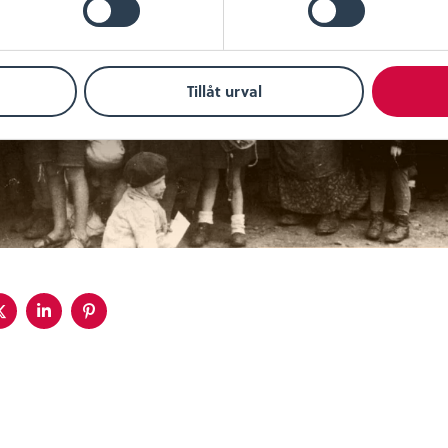
Tillåt urval
a
Dela
Dela
Dela
på
på
på
ebook
twitter
linkedin
pinterest