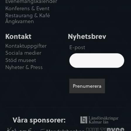
Evenemangskalender
Konferens & Event
Restaurang & Kafé
Ångkvarnen
Kontakt
Nyhetsbrev
Kontaktuppgifter
E-post
Sociala medier
Stöd museet
Nyheter & Press
Våra sponsorer: