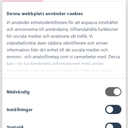
facebook
twitter
linkedin
pinterest
Denna webbplats använder cookies
Vi använder enhetsidentifierare för att anpassa innehållet
och annonserna till användarna, tillhandahålla funktioner
för sociala medier och analysera vår trafik. Vi
vidarebefordrar även sådana identifierare och annan
information från din enhet till de sociala medier och
annons- och analysföretag som vi samarbetar med. Dessa
kan i sin tur kombinera informationen med annan
information som du har tillhandahållit eller som de har
samlat in när du har använt deras tjänster.
S
Öppettider 2026
Nödvändig
a
m
Avvikande öppettider För ordinarie öppettider
övriga dagar, se längre ner på sidan. Vissa
t
Inställningar
vardagar och helgdagar...
y
c
Läs mer
Statistik
k