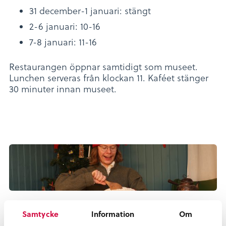
31 december-1 januari: stängt
2-6 januari: 10-16
7-8 januari: 11-16
Restaurangen öppnar samtidigt som museet.
Lunchen serveras från klockan 11. Kaféet stänger
30 minuter innan museet.
Dela
Dela
Dela
Dela
Samtycke
Information
Om
Dela:
på
på
på
på