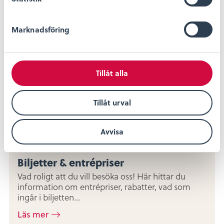
e
s
Marknadsföring
v
a
l
Tillåt alla
Tillåt urval
Avvisa
Biljetter & entrépriser
Vad roligt att du vill besöka oss! Här hittar du
information om entrépriser, rabatter, vad som
ingår i biljetten...
Läs mer