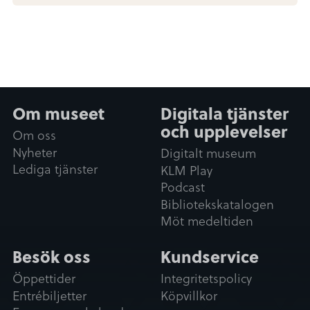
Om museet
Digitala tjänster
och upplevelser
Om oss
Nyheter
Digitalt museum
Lediga tjänster
KLM Play
Podcast
Bibliotekskatalogen
Möt medeltiden
Besök oss
Kundservice
Öppettider
Integritetspolicy
Entrébiljetter
Köpvillkor