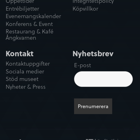
Öppettider
Integritetspolicy
Entrébiljetter
Köpvillkor
Evenemangskalender
Konferens & Event
Restaurang & Kafé
Ångkvarnen
Kontakt
Nyhetsbrev
Kontaktuppgifter
E-post
Sociala medier
Stöd museet
Nyheter & Press