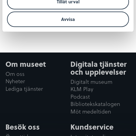
Dela
Dela
Dela
Dela
Tillåt urval
Dela:
på
på
på
på
facebook
twitter
linkedin
pinterest
Avvisa
Om museet
Digitala tjänster
och upplevelser
Om oss
Nyheter
Digitalt museum
Lediga tjänster
KLM Play
Podcast
Bibliotekskatalogen
Möt medeltiden
Besök oss
Kundservice