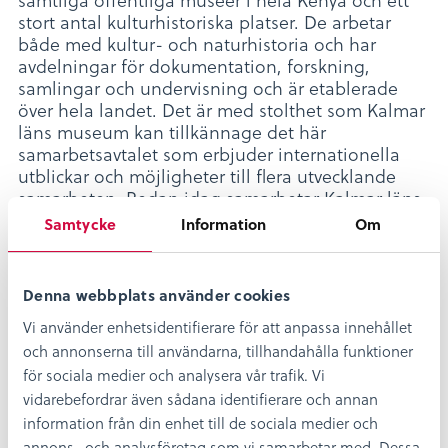
stort antal kulturhistoriska platser. De arbetar
både med kultur- och naturhistoria och har
avdelningar för dokumentation, forskning,
samlingar och undervisning och är etablerade
över hela landet. Det är med stolthet som Kalmar
läns museum kan tillkännage det här
samarbetsavtalet som erbjuder internationella
utblickar och möjligheter till flera utvecklande
samarbeten. Redan idag samarbetar Kalmar läns
museum och National Museums of Kenya,
Samtycke
Information
Om
tillsammans med Linnéuniversitetet och Kenyatta
University, i ett projekt om undervisning och
samhälle, ”Education and community building”,
Denna webbplats använder cookies
Matematik i den lokala kulturmiljön.
Vi använder enhetsidentifierare för att anpassa innehållet
Avtalet skrevs under i Nairobi av ”Director
och annonserna till användarna, tillhandahålla funktioner
General” för National Museums of Kenya,
för sociala medier och analysera vår trafik. Vi
närmast motsvarande vår riksantikvarie, Dr Idle
vidarebefordrar även sådana identifierare och annan
Omar Farah för två veckor sen och av
information från din enhet till de sociala medier och
länsmuseichef Örjan Molander i förra veckan
annons- och analysföretag som vi samarbetar med. Dessa