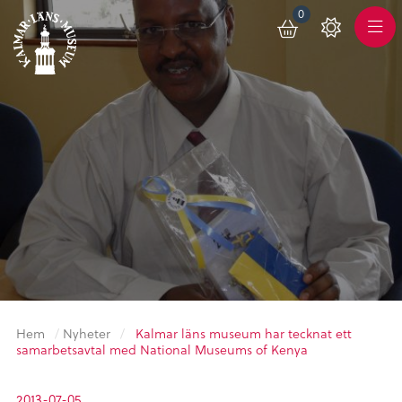
0
Toggle
Varukorg
Color
Meny
Scheme
Hem
/
Nyheter
/
Kalmar läns museum har tecknat ett
samarbetsavtal med National Museums of Kenya
2013-07-05