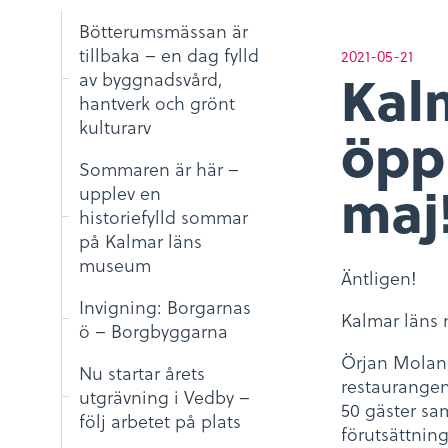
Bötterumsmässan är
tillbaka – en dag fylld
2021-05-21
Kal
av byggnadsvård,
hantverk och grönt
kulturarv
öpp
Sommaren är här –
maj
upplev en
historiefylld sommar
på Kalmar läns
museum
Äntligen!
Invigning: Borgarnas
Kalmar läns
ö – Borgbyggarna
Örjan Molan
Nu startar årets
restaurangen.
utgrävning i Vedby –
50 gäster sa
följ arbetet på plats
förutsättnin