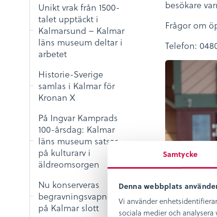
besökare va
Unikt vrak från 1500-
talet upptäckt i
Frågor om ö
Kalmarsund – Kalmar
läns museum deltar i
Telefon: 048
arbetet
Historie-Sverige
samlas i Kalmar för
Kronan X
På Ingvar Kamprads
100-årsdag: Kalmar
läns museum satsar
på kulturarv i
Samtycke
äldreomsorgen
Nu konserveras
Denna webbplats använder
begravningsvapnen
Vi använder enhetsidentifierar
på Kalmar slott
sociala medier och analysera v