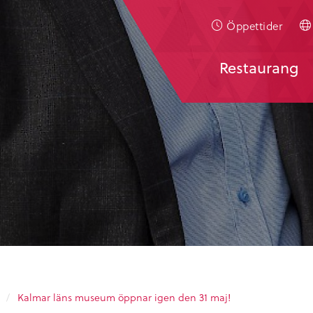
Öppettider
Restaurang
/
Kalmar läns museum öppnar igen den 31 maj!