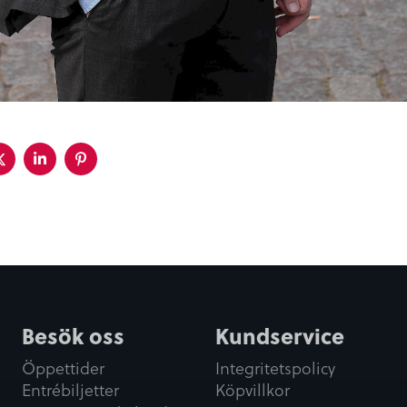
a
Dela
Dela
Dela
på
på
på
ebook
twitter
linkedin
pinterest
Besök oss
Kundservice
Öppettider
Integritetspolicy
Entrébiljetter
Köpvillkor