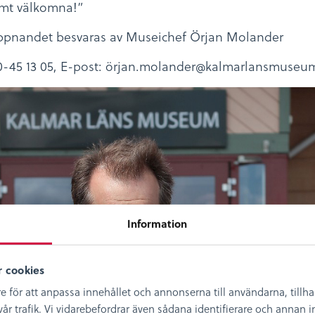
rmt välkomna!”
ppnandet besvaras av Museichef Örjan Molander
0-45 13 05, E-post: örjan.molander@kalmarlansmuseu
Information
 cookies
e för att anpassa innehållet och annonserna till användarna, tillh
år trafik. Vi vidarebefordrar även sådana identifierare och annan in