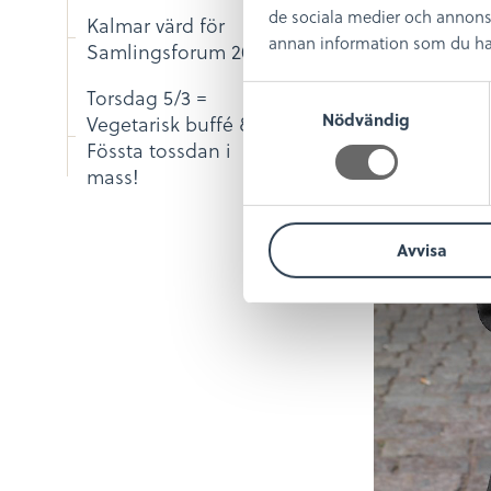
de sociala medier och annons
Kalmar värd för
annan information som du har t
Samlingsforum 2026
S
Torsdag 5/3 =
Nödvändig
a
Vegetarisk buffé &
m
Fössta tossdan i
t
mass!
y
c
Avvisa
k
e
s
v
a
l