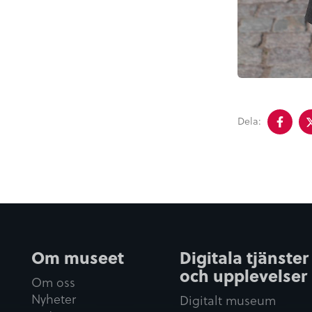
Del
Dela:
på
fac
Om museet
Digitala tjänster
och upplevelser
Om oss
Nyheter
Digitalt museum