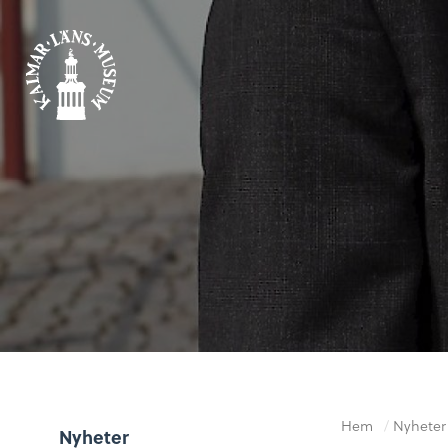
Hem
/
Nyheter
Nyheter