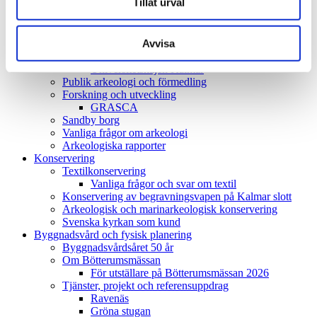
Tillåt urval
Öjaby gravfält
Tjänster och referensuppdrag
Solberga, Köpingsvik
Avvisa
Båtsmanstorpet Mönsterås-Timmernabben
Skeppsvraket i kvarteret Eldaren,
Universitetskajen Kalmar
Publik arkeologi och förmedling
Forskning och utveckling
GRASCA
Sandby borg
Vanliga frågor om arkeologi
Arkeologiska rapporter
Konservering
Textilkonservering
Vanliga frågor och svar om textil
Konservering av begravningsvapen på Kalmar slott
Arkeologisk och marinarkeologisk konservering
Svenska kyrkan som kund
Byggnadsvård och fysisk planering
Byggnadsvårdsåret 50 år
Om Bötterumsmässan
För utställare på Bötterumsmässan 2026
Tjänster, projekt och referensuppdrag
Ravenäs
Gröna stugan