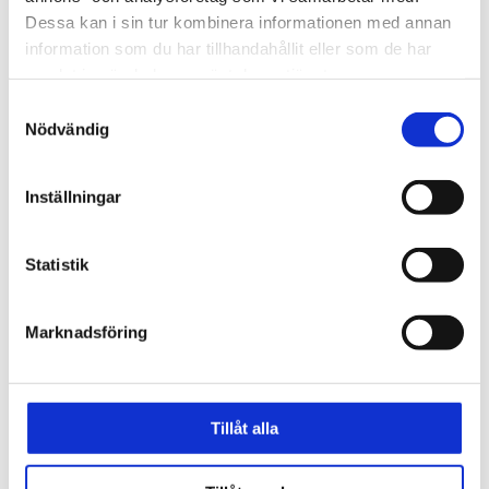
Lokala platser
Dessa kan i sin tur kombinera informationen med annan
Kartor & guider
Story maps
information som du har tillhandahållit eller som de har
Virtuella turer
samlat in när du har använt deras tjänster.
Ljudkartor
Novas fyräventyr
Samtyckesval
Sök i samlingarna
Nödvändig
Restaurang & Kafé Ångkvarnen
Öppettider
Vår mat och filosofi
Inställningar
Äppelpajveckan
Jenny Nyströms julbord
Barnvänligt
Mat & event
Statistik
Kontakt
Kostymateljé
Skola & unga
Marknadsföring
Skapande skola
Skolprogram
Skolprogram inom KLaB
Tidsresor
Skolbesök på museet
Tillåt alla
Historieklubben
Museiarkeologi sydost
Pågående projekt