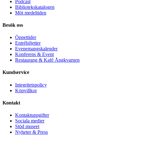
Podcast
Bibliotekskatalogen
Möt medeltiden
Besök oss
Öppettider
Entrébiljetter
Evenemangskalender
Konferens & Event
Restaurang & Kafé Ångkvarnen
Kundservice
Integritetspolicy
Köpvillkor
Kontakt
Kontaktuppgifter
Sociala medier
Stöd museet
Nyheter & Press