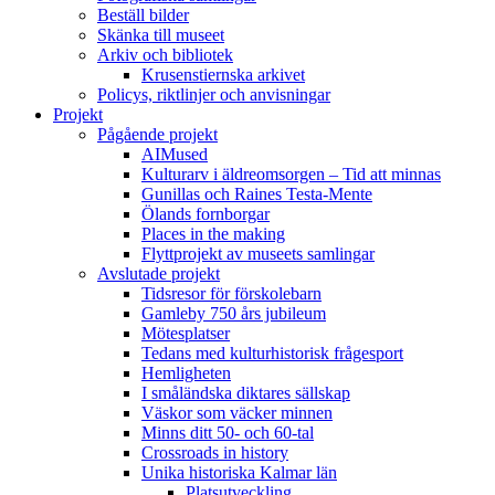
Beställ bilder
Skänka till museet
Arkiv och bibliotek
Krusenstiernska arkivet
Policys, riktlinjer och anvisningar
Projekt
Pågående projekt
AIMused
Kulturarv i äldreomsorgen – Tid att minnas
Gunillas och Raines Testa-Mente
Ölands fornborgar
Places in the making
Flyttprojekt av museets samlingar
Avslutade projekt
Tidsresor för förskolebarn
Gamleby 750 års jubileum
Mötesplatser
Tedans med kulturhistorisk frågesport
Hemligheten
I småländska diktares sällskap
Väskor som väcker minnen
Minns ditt 50- och 60-tal
Crossroads in history
Unika historiska Kalmar län
Platsutveckling