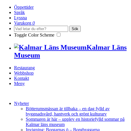
Öppettider
Språk
Lyssna
Varukorg
0
Sök
Toggle Color Scheme
Kalmar Läns
Museum
Restaurang
Webbshop
Kontakt
Meny
Nyheter
Bötterumsmässan är tillbaka – en dag fylld av
byggnadsvård, hantverk och grönt kulturarv
Sommaren är här – upplev en historiefylld sommar på
Kalmar läns museum
Invigning: Borgarnas ö – Borgbyggarna