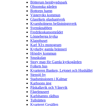
Bötterum hembygdspark
Olssonska gården
Bottorps hamn
Västerviks kommun
Glasrikets glashantverk
Kvarnholmens befästningsverk
Svensknabben
Fredriksskansområdet
Lönneberga kyrka
Klapphuset
Karl XI:s monogram
Kyrkeby gamla bränneri
Högsby kommun
Snuskulan
Story map för Gamla kyrkogården
Folkets hus
Kvarteren Banken, Lejonet och Hushållet
Stensjö by
Stadsmissionen i Kalmar
Karlssons äng
Påskallavik och Vånevik
Fågelmuseet
Karlshamns rådhus
Tullslätten
Kvarteret Gesällen