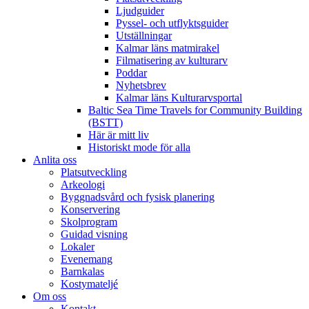
Ljudguider
Pyssel- och utflyktsguider
Utställningar
Kalmar läns matmirakel
Filmatisering av kulturarv
Poddar
Nyhetsbrev
Kalmar läns Kulturarvsportal
Baltic Sea Time Travels for Community Building
(BSTT)
Här är mitt liv
Historiskt mode för alla
Anlita oss
Platsutveckling
Arkeologi
Byggnadsvård och fysisk planering
Konservering
Skolprogram
Guidad visning
Lokaler
Evenemang
Barnkalas
Kostymateljé
Om oss
Kontakt