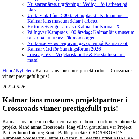
Nu startar årets utgrävning i Vedby – följ arbetet på
plats
Unikt vrak från 1500-talet upptäckt i Kalmarsund –
Kalmar läns museum deltar i arbetet
Historie-Sverige samlas i Kalmar för Kronan X
På Ingvar Kamprads 100-årsdag: Kalmar läns museum
satsar på kulturarv i äldreomsorgen
Nu konserveras begravningsvapnen på Kalmar slott
Kalmar värd för Samlingsforum 2026
Torsdag 5/3 = Vegetarisk buffé & Fössta tossdan i
mass!
Hem
/
Nyheter
/
Kalmar läns museums projektpartner i Crossroads
vinner prestigefullt pris!
2021-05-26
Kalmar läns museums projektpartner i
Crossroads vinner prestigefullt pris!
Kalmar läns museum deltar i en mängd nationella och internationella
projekt, bland annat Crossroads. Idag vill vi grautulera vår Projekt
Partner inom Interreg South Baltic projektet CROSSROADS,
European Soldidarity Centre i Gdansk, till det fina priset EUROPA