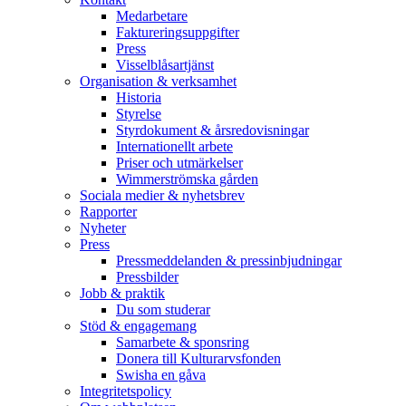
Medarbetare
Faktureringsuppgifter
Press
Visselblåsartjänst
Organisation & verksamhet
Historia
Styrelse
Styrdokument & årsredovisningar
Internationellt arbete
Priser och utmärkelser
Wimmerströmska gården
Sociala medier & nyhetsbrev
Rapporter
Nyheter
Press
Pressmeddelanden & pressinbjudningar
Pressbilder
Jobb & praktik
Du som studerar
Stöd & engagemang
Samarbete & sponsring
Donera till Kulturarvsfonden
Swisha en gåva
Integritetspolicy