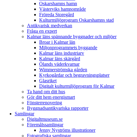
Oskarshamns hamn
Västerviks hamnområde
Fröreda Storegård
Kulturmiljöprogram Oskarshamns stad
Antikvarisk medverkan
Fråga en expert
Kalmar läns spännande byggnader och miljöer
Broar i Kalmar län
Miljonprogrammets byggande
Kalmar läns industriarv
Kalmar läns skärgård
Ölands väderkvarnar
Wimmerströmska gården
Kyrkogårdar och begravningsplatser
Glasriket
Digitalt kulturmiljöprogram för Kalmar
Ta hand om ditt hus
Gör ditt hem energismart
Fönsterrenovering
Byggnadsantikvariska rapporter
Samlingar
Digitaltmuseum.se
Föremålssamlingar
Jenny Nyströms illustrationer
Fotografiska samlingar