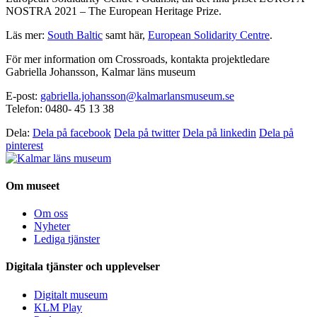
NOSTRA 2021 – The European Heritage Prize.
Läs mer:
South Baltic
samt här,
European Solidarity Centre
.
För mer information om Crossroads, kontakta projektledare
Gabriella Johansson, Kalmar läns museum
E-post:
gabriella.johansson@kalmarlansmuseum.se
Telefon: 0480- 45 13 38
Dela:
Dela på facebook
Dela på twitter
Dela på linkedin
Dela på
pinterest
Om museet
Om oss
Nyheter
Lediga tjänster
Digitala tjänster och upplevelser
Digitalt museum
KLM Play