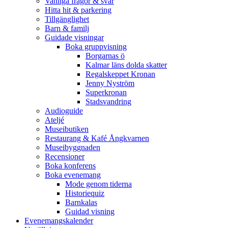
Vanliga frågor & svar
Hitta hit & parkering
Tillgänglighet
Barn & familj
Guidade visningar
Boka gruppvisning
Borgarnas ö
Kalmar läns dolda skatter
Regalskeppet Kronan
Jenny Nyström
Superkronan
Stadsvandring
Audioguide
Ateljé
Museibutiken
Restaurang & Kafé Ångkvarnen
Museibyggnaden
Recensioner
Boka konferens
Boka evenemang
Mode genom tiderna
Historiequiz
Barnkalas
Guidad visning
Evenemangskalender