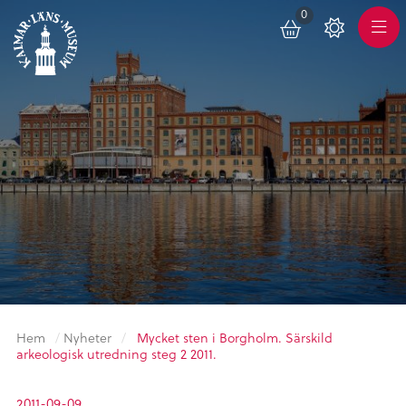
0
Toggle
Varukorg
Color
Meny
Scheme
Hem
/
Nyheter
/
Mycket sten i Borgholm. Särskild
arkeologisk utredning steg 2 2011.
2011-09-09