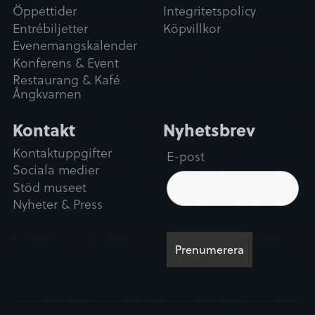
Tillåt urval
Öppettider
Integritetspolicy
Entrébiljetter
Köpvillkor
Evenemangskalender
Avvisa
Konferens & Event
Restaurang & Kafé
Ångkvarnen
Kontakt
Nyhetsbrev
Kontaktuppgifter
E-post
Sociala medier
Stöd museet
Nyheter & Press