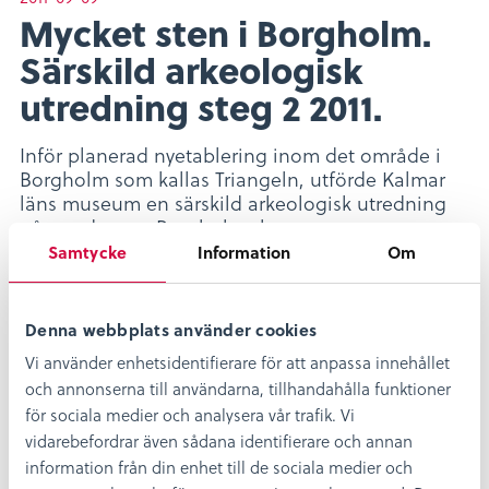
Mycket sten i Borgholm.
Särskild arkeologisk
utredning steg 2 2011.
Inför planerad nyetablering inom det område i
Borgholm som kallas Triangeln, utförde Kalmar
läns museum en särskild arkeologisk utredning
på uppdrag av Borgholms kommun.
Utredningsområdet, vars yta uppgick till ca 65 000
Samtycke
Information
Om
m2 ligger i den nordöstra delen av Borgholms
stadsäga i det område som idag kallas för
Dovreviken. Fornlämningsbilden i området
Denna webbplats använder cookies
domineras främst av det s.k. Blå rörs-området
Vi använder enhetsidentifierare för att anpassa innehållet
med det stora bronsåldersröset Blå Rör (Raä 19:1)
och annonserna till användarna, tillhandahålla funktioner
som ligger strax nordost om utredningsområdet. I
för sociala medier och analysera vår trafik. Vi
närområdet finns även en rad registrerade
stenåldersboplatser. Läs mer
vidarebefordrar även sådana identifierare och annan
information från din enhet till de sociala medier och