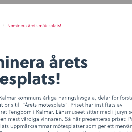
Öppettider
/
Nominera årets mötesplats!
Restaurang
inera årets
esplats!
Kalmar kommuns årliga näringslivsgala, delar för först
 pris till ”Årets mötesplats”. Priset har instiftats av
oret Tengbom i Kalmar. Länsmuseet sitter med i juryn 
den mest värdiga vinnaren. Så här presenteras priset: Pr
plats uppmärksammar mötesplatser som ger ett mervä