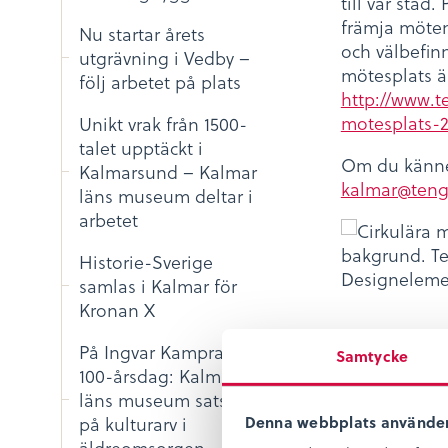
till vår stad
främja möte
Nu startar årets
och välbefinn
utgrävning i Vedby –
mötesplats ä
följ arbetet på plats
http://www.
motesplats-2
Unikt vrak från 1500-
talet upptäckt i
Om du känner
Kalmarsund – Kalmar
kalmar@ten
läns museum deltar i
arbetet
Historie-Sverige
samlas i Kalmar för
Kronan X
Del
På Ingvar Kamprads
Dela:
Samtycke
på
100-årsdag: Kalmar
fac
läns museum satsar
på kulturarv i
Denna webbplats använder
äldreomsorgen