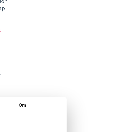
tion
ap
-
Om