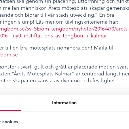
. Platsen ska genom sin placering, utformning och funk
n mellan människor. Årets mötesplats skapar gemensk
ande och bidrar till vår stads utveckling.” En bra
r ingen slump! Läs mer om tävlingskriterierna här:
tengbom.se/sv-SE/om-tengbom/nyheter/2016/470/arets
016—nytt-instiftat-pris-av-tengbom-i-kalmar
 till en bra mötesplats nominera den! Maila till
gbom.se
a
Dela
Dela
Dela
Information
på
på
på
ebook
twitter
linkedin
pinterest
 cookies