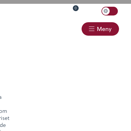
0
Toggle
Språk
Lyssna
Varukorg
Sök
Color
Scheme
Webbshop
Kontakt
Meny
a
som
iset
rde