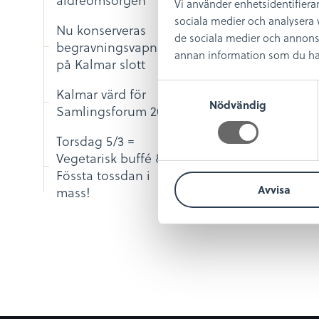
Vi använder enhetsidentifierar
sociala medier och analysera v
Nu konserveras
de sociala medier och annons
begravningsvapnen
annan information som du har t
på Kalmar slott
S
Kalmar värd för
Nödvändig
a
Samlingsforum 2026
m
Torsdag 5/3 =
t
Vegetarisk buffé &
y
Fössta tossdan i
c
Avvisa
mass!
k
e
s
v
a
l