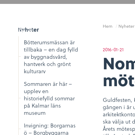
Hem
/
Nyheter
Nyheter
Bötterumsmässan är
tillbaka – en dag fylld
2016-01-21
Nom
av byggnadsvård,
hantverk och grönt
kulturarv
möt
Sommaren är här –
upplev en
historiefylld sommar
Guldfesten, 
på Kalmar läns
gången i år ut
museum
arkitektkont
ska välja ut 
Invigning: Borgarnas
Årets mötes
ö – Borgbyggarna