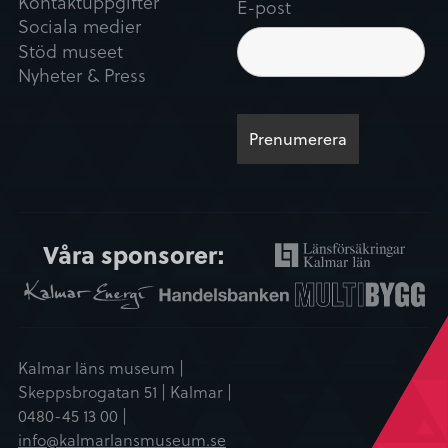
Kontaktuppgifter
E-post
Sociala medier
Stöd museet
Nyheter & Press
Våra sponsorer:
Kalmar läns museum |
Skeppsbrogatan 51 | Kalmar |
0480-45 13 00 |
info@kalmarlansmuseum.se