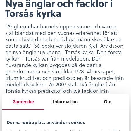
Nya änglar och facklor i
Torsås kyrka
"Änglarna har barnets öppna sinne och varma
själ blandat med den vuxnes erfarenhet för att
kunna bistå detta bedrövliga människosläkte på
bästa sätt." Så beskriver slöjdaren Kjell Arvidsson
de nya änglahuvudena i Torsås kyrka. Den första
kyrkan i Torsås var från medeltiden. Den
nuvarande kyrkan byggdes på de gamla
grundmurarna och stod klar 1778. Altarskåpet,
triumfkrucifixet och predikstolen är bevarade från
medeltidskyrkan. År 2007 stals två änglar från
Torsås kyrkas predikstol och två facklor från
läktarbarriären. Änglarna och resten av
Samtycke
Information
Om
predikstolen är från 1680-talet. Facklorna är
troligtvis från 1950-talet. Torsås kyrkliga
Samfällighet bestämde sig för att nytillverka de
stulna delarna. Efter att tillstånd från
Denna webbplats använder cookies
Länsstyrelsen var klart anlitades slöjdaren Kjell