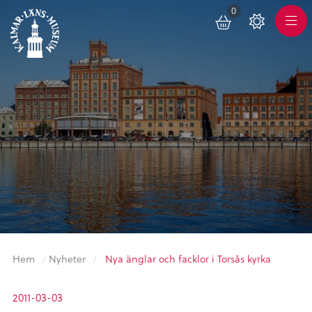
0
Toggle
Varukorg
Color
Meny
Scheme
Hem
/
Nyheter
/
Nya änglar och facklor i Torsås kyrka
2011-03-03