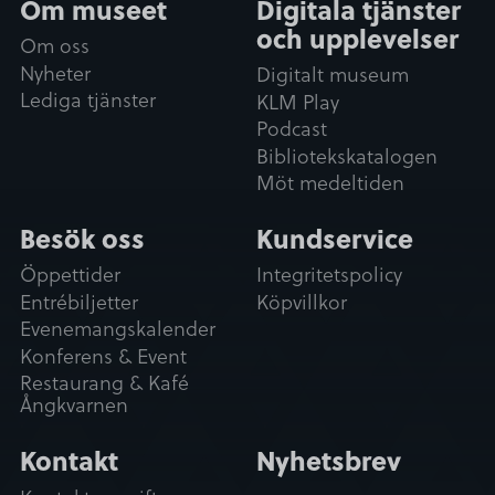
Om museet
Digitala tjänster
a
och upplevelser
Om oss
l
Nyheter
Digitalt museum
Tillåt alla
Lediga tjänster
KLM Play
Podcast
Tillåt urval
Bibliotekskatalogen
Möt medeltiden
Avvisa
Besök oss
Kundservice
Öppettider
Integritetspolicy
Entrébiljetter
Köpvillkor
Evenemangskalender
Konferens & Event
Restaurang & Kafé
Ångkvarnen
Kontakt
Nyhetsbrev