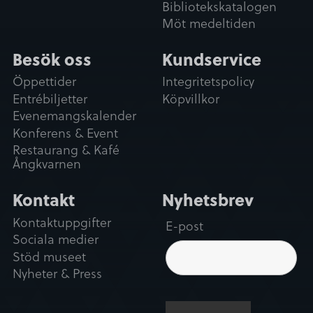
Bibliotekskatalogen
Inställningar
y
Möt medeltiden
c
Statistik
k
Besök oss
Kundservice
e
Öppettider
Integritetspolicy
s
Marknadsföring
Entrébiljetter
Köpvillkor
v
Evenemangskalender
a
Konferens & Event
l
Restaurang & Kafé
Tillåt alla
Ångkvarnen
Kontakt
Nyhetsbrev
Tillåt urval
Kontaktuppgifter
E-post
Avvisa
Sociala medier
Stöd museet
Nyheter & Press