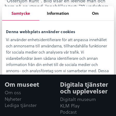
Samtycke
Information
Om
Dela
Dela
Dela
Dela
Denna webbplats använder cookies
Dela:
på
på
på
på
Vi använder enhetsidentifierare för att anpassa innehållet
facebook
twitter
linkedin
pinterest
och annonserna till användarna, tillhandahålla funktioner
för sociala medier och analysera vår trafik. Vi
vidarebefordrar även sådana identifierare och annan
information från din enhet till de sociala medier och
annons- och analysföretag som vi samarbetar med. Dessa
kan i sin tur kombinera informationen med annan
Om museet
Digitala tjänster
information som du har tillhandahållit eller som de har
och upplevelser
samlat in när du har använt deras tjänster.
Om oss
S
Nyheter
Digitalt museum
Nödvändig
a
Lediga tjänster
KLM Play
m
Podcast
t