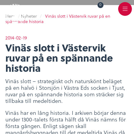
0
Toggle
Varukorg
Color
Meny
Scheme
Hem
/
Nyheter
/
Vinäs slott i Västervik ruvar på en
spännande historia
2014-02-19
Vinäs slott i Västervik
ruvar på en spännande
historia
Vinäs slott – strategiskt och naturskönt beläget
på en halvö i Storsjön i Västra Eds socken i Tjust,
ruvar på en spännande historia som sträcker sig
tillbaka till medeltiden.
Vinäs har en lång historia. I arkiven börjar denna
under 1300-talets första hälft då Vinäs nämns för
första gången. Enligt sägen skall
mangårdsbyggnaden till det medeltida Vinäs då