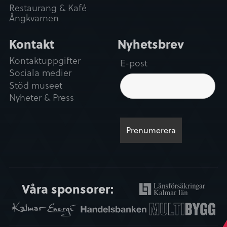
Restaurang & Kafé
Avvisa
Ångkvarnen
Kontakt
Nyhetsbrev
Kontaktuppgifter
E-post
Sociala medier
Stöd museet
Nyheter & Press
Våra sponsorer: