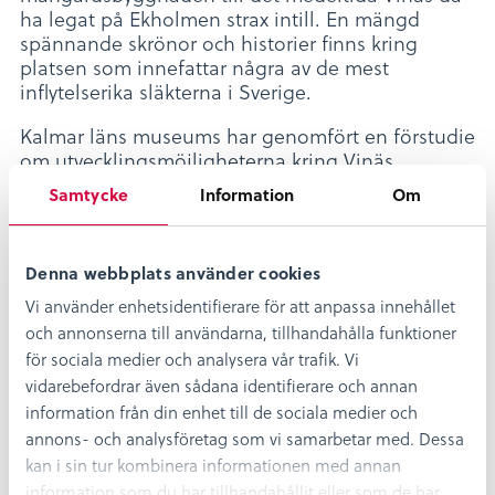
ha legat på Ekholmen strax intill. En mängd
spännande skrönor och historier finns kring
platsen som innefattar några av de mest
inflytelserika släkterna i Sverige.
Kalmar läns museums har genomfört en förstudie
om utvecklingsmöjligheterna kring Vinäs
slottsruin, Ekholmen och i förlängningen hela
Samtycke
Information
Om
Uknadalen.
Denna webbplats använder cookies
Vi använder enhetsidentifierare för att anpassa innehållet
och annonserna till användarna, tillhandahålla funktioner
för sociala medier och analysera vår trafik. Vi
vidarebefordrar även sådana identifierare och annan
Dela
Dela
Dela
Dela
information från din enhet till de sociala medier och
Dela:
på
på
på
på
annons- och analysföretag som vi samarbetar med. Dessa
facebook
twitter
linkedin
pinterest
kan i sin tur kombinera informationen med annan
information som du har tillhandahållit eller som de har