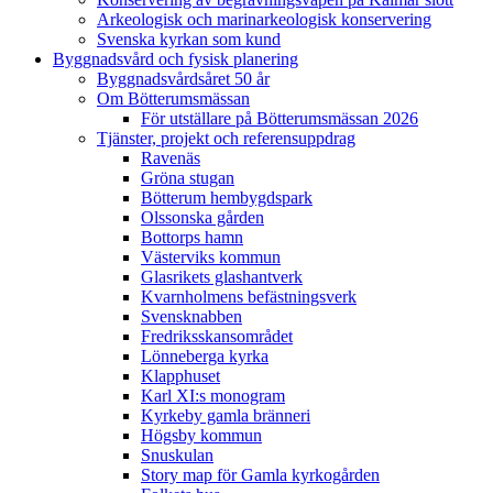
Arkeologisk och marinarkeologisk konservering
Svenska kyrkan som kund
Byggnadsvård och fysisk planering
Byggnadsvårdsåret 50 år
Om Bötterumsmässan
För utställare på Bötterumsmässan 2026
Tjänster, projekt och referensuppdrag
Ravenäs
Gröna stugan
Bötterum hembygdspark
Olssonska gården
Bottorps hamn
Västerviks kommun
Glasrikets glashantverk
Kvarnholmens befästningsverk
Svensknabben
Fredriksskansområdet
Lönneberga kyrka
Klapphuset
Karl XI:s monogram
Kyrkeby gamla bränneri
Högsby kommun
Snuskulan
Story map för Gamla kyrkogården