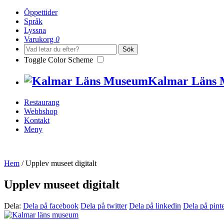
Öppettider
Språk
Lyssna
Varukorg
0
Sök
Toggle Color Scheme
Kalmar Läns
Restaurang
Webbshop
Kontakt
Meny
Hem
/
Upplev museet digitalt
Upplev museet digitalt
Dela:
Dela på facebook
Dela på twitter
Dela på linkedin
Dela på pinte