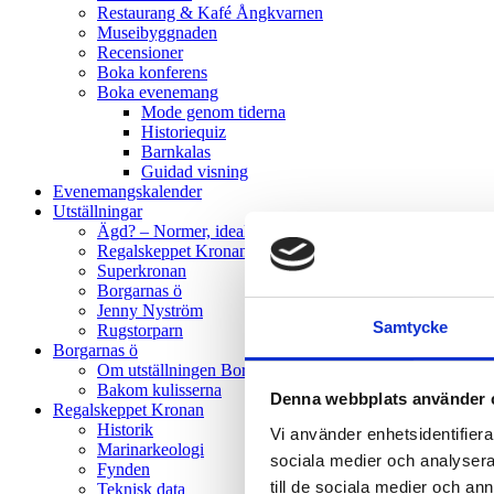
Restaurang & Kafé Ångkvarnen
Museibyggnaden
Recensioner
Boka konferens
Boka evenemang
Mode genom tiderna
Historiequiz
Barnkalas
Guidad visning
Evenemangskalender
Utställningar
Ägd? – Normer, ideal och kampen för jämställdhet
Regalskeppet Kronan
Superkronan
Borgarnas ö
Jenny Nyström
Samtycke
Rugstorparn
Borgarnas ö
Om utställningen Borgarnas ö
Bakom kulisserna
Denna webbplats använder 
Regalskeppet Kronan
Historik
Vi använder enhetsidentifierar
Marinarkeologi
sociala medier och analysera 
Fynden
till de sociala medier och a
Teknisk data