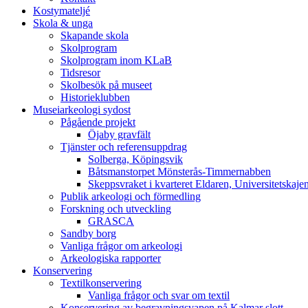
Kostymateljé
Skola & unga
Skapande skola
Skolprogram
Skolprogram inom KLaB
Tidsresor
Skolbesök på museet
Historieklubben
Museiarkeologi sydost
Pågående projekt
Öjaby gravfält
Tjänster och referensuppdrag
Solberga, Köpingsvik
Båtsmanstorpet Mönsterås-Timmernabben
Skeppsvraket i kvarteret Eldaren, Universitetskaj
Publik arkeologi och förmedling
Forskning och utveckling
GRASCA
Sandby borg
Vanliga frågor om arkeologi
Arkeologiska rapporter
Konservering
Textilkonservering
Vanliga frågor och svar om textil
Konservering av begravningsvapen på Kalmar slott