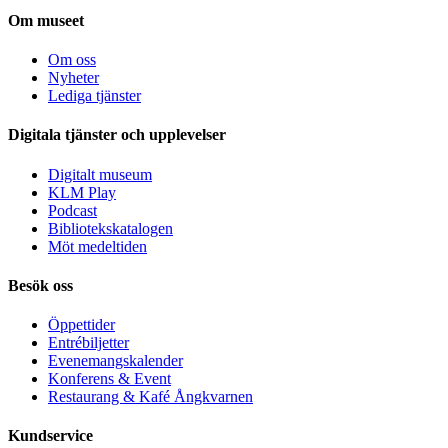
Om museet
Om oss
Nyheter
Lediga tjänster
Digitala tjänster och upplevelser
Digitalt museum
KLM Play
Podcast
Bibliotekskatalogen
Möt medeltiden
Besök oss
Öppettider
Entrébiljetter
Evenemangskalender
Konferens & Event
Restaurang & Kafé Ångkvarnen
Kundservice