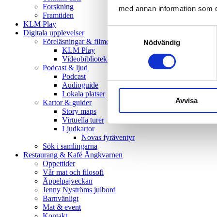
Forskning
med annan information som du 
Framtiden
KLM Play
Samtyckesval
Digitala upplevelser
Föreläsningar & filmer
Nödvändig
KLM Play
Videobibliotek (Youtube)
Podcast & ljud
Podcast
Audioguide
Lokala platser
Avvisa
Kartor & guider
Story maps
Virtuella turer
Ljudkartor
Novas fyräventyr
Sök i samlingarna
Restaurang & Kafé Ångkvarnen
Öppettider
Vår mat och filosofi
Äppelpajveckan
Jenny Nyströms julbord
Barnvänligt
Mat & event
Kontakt