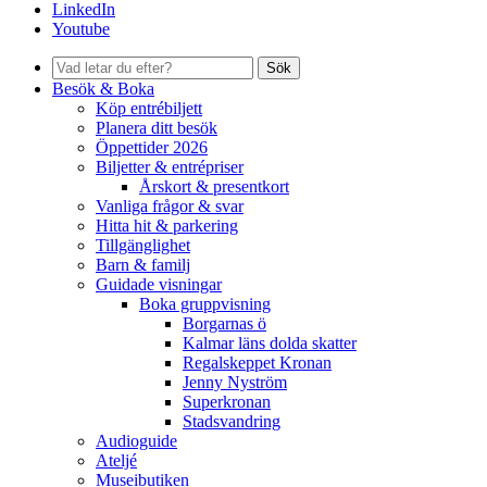
LinkedIn
Youtube
Sök
Besök & Boka
Köp entrébiljett
Planera ditt besök
Öppettider 2026
Biljetter & entrépriser
Årskort & presentkort
Vanliga frågor & svar
Hitta hit & parkering
Tillgänglighet
Barn & familj
Guidade visningar
Boka gruppvisning
Borgarnas ö
Kalmar läns dolda skatter
Regalskeppet Kronan
Jenny Nyström
Superkronan
Stadsvandring
Audioguide
Ateljé
Museibutiken