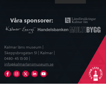
Våra sponsorer:
Kalmar läns museum |
Skeppsbrogatan 51 | Kalmar |
0480-45 13 00 |
info@kalmarlansmuseum.se
Facebook
Instagram
LinkedIn
Youtube