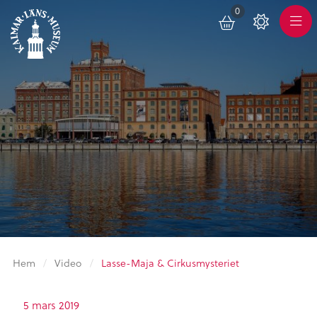
0
Toggle
Varukorg
Color
Meny
Scheme
Hem
/
Video
/
Lasse-Maja & Cirkusmysteriet
5 mars 2019