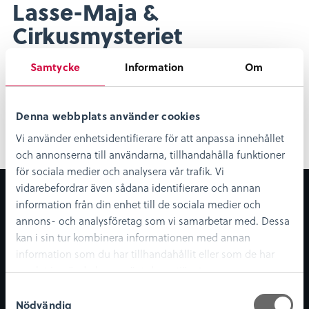
Lasse-Maja &
Cirkusmysteriet
Lasse-Majas detektivbyrå kommer till Kalmar läns
Samtycke
Information
Om
museum 29 maj 2019!
Denna webbplats använder cookies
Dela
Dela
Dela
Dela
Dela:
på
på
på
på
Vi använder enhetsidentifierare för att anpassa innehållet
facebook
twitter
linkedin
pinterest
och annonserna till användarna, tillhandahålla funktioner
för sociala medier och analysera vår trafik. Vi
vidarebefordrar även sådana identifierare och annan
Om museet
Digitala tjänster
information från din enhet till de sociala medier och
och upplevelser
Om oss
annons- och analysföretag som vi samarbetar med. Dessa
Digitalt museum
Nyheter
kan i sin tur kombinera informationen med annan
KLM Play
Lediga tjänster
information som du har tillhandahållit eller som de har
samlat in när du har använt deras tjänster.
Podcast
Bibliotekskatalogen
S
Nödvändig
a