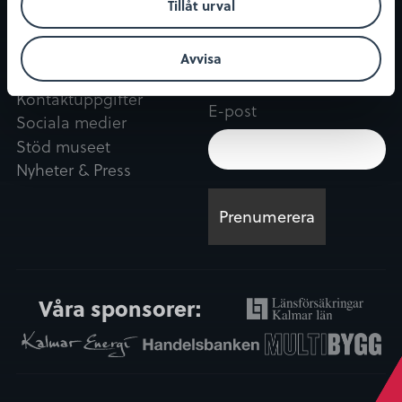
Restaurang & Kafé
Tillåt urval
Ångkvarnen
Avvisa
Kontakt
Nyhetsbrev
Kontaktuppgifter
E-post
Sociala medier
Stöd museet
Nyheter & Press
Våra sponsorer: