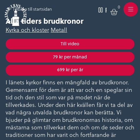
0
Varukor
Pausa
Tillbaka till startsidan
Meny
Alla tiders brudkronor
Kyrka och kloster
Metall
Till video
79 kr per månad
699 kr per år
I länets kyrkor finns en mångfald av brudkronor.
Gemensamt för dem är att var och en speglar sin
tid och den stil som var på modet när de
tillverkades. Under den här kvällen får vi ta del av
vad några utvalda brudkronor kan berätta. Vi
bjuder på glimtar om brudkronornas historia, om
mästarna som tillverkat dem och om de seder och
traditioner som har varit och fortfarande är