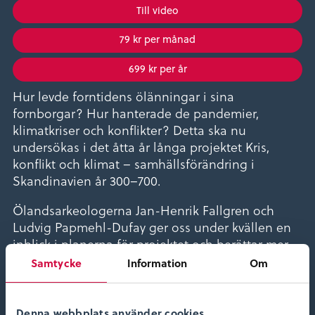
Till video
79 kr per månad
699 kr per år
Hur levde forntidens ölänningar i sina
fornborgar? Hur hanterade de pandemier,
klimatkriser och konflikter? Detta ska nu
undersökas i det åtta år långa projektet Kris,
konflikt och klimat – samhällsförändring i
Skandinavien år 300–700.
Ölandsarkeologerna Jan-Henrik Fallgren och
Ludvig Papmehl-Dufay ger oss under kvällen en
inblick i planerna för projektet och berättar mer
om hur projektet ska gå till och vad forskarna
Samtycke
Information
Om
hoppas kunna ta reda på. En perfekt
utgångspunkt för dig som vill följa denna
spännande resa från start till mål!
Denna webbplats använder cookies