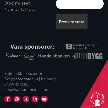
Stöd museet
Nyheter & Press
Våra sponsorer:
Kalmar läns museum |
Skeppsbrogatan 51 | Kalmar |
0480-45 13 00 |
info@kalmarlansmuseum.se
Facebook
Instagram
LinkedIn
Youtube