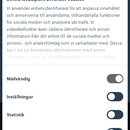
Vi använder enhetsidentifierare för att anpassa innehållet
och annonserna till användarna, tillhandahålla funktioner
Medverkande
för sociala medier och analysera vår trafik. Vi
vidarebefordrar även sådana identifierare och annan
information från din enhet till de sociala medier och
annons- och analysföretag som vi samarbetar med. Dessa
kan i sin tur kombinera informationen med annan
information som du har tillhandahållit eller som de har
samlat in när du har använt deras tjänster.
Jan-Henrik Fallgren
Ludvig Papmehl-
S
Dufay
Nödvändig
Docent i arkeologi vid Uppsala
a
universitet och forskare på Kalmar
Docent i arkeologi,
m
läns museum
Linnéuniversitetet
t
Inställningar
y
c
Om museet
Digitala tjänster
k
Statistik
och upplevelser
e
Om oss
s