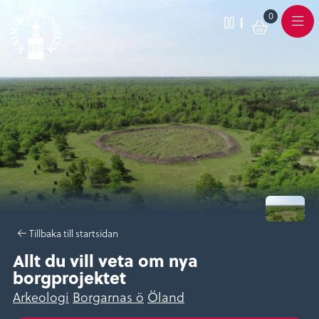
0
Varukor
Pausa
Meny
Tillbaka till startsidan
Allt du vill veta om nya
borgprojektet
Arkeologi
Borgarnas ö
Öland