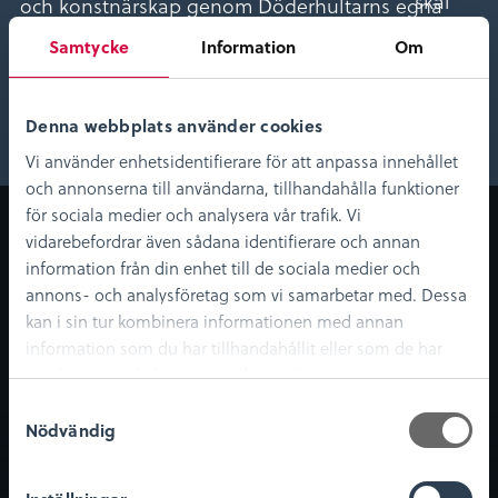
och konstnärskap genom Döderhultarns egna
verk.
Samtycke
Information
Om
Föreläsare:
Emma Kristina Stilje, antikvarie vid Kulturhuset,
Denna webbplats använder cookies
Oskarshamn
Vi använder enhetsidentifierare för att anpassa innehållet
och annonserna till användarna, tillhandahålla funktioner
för sociala medier och analysera vår trafik. Vi
Om museet
Digitala tjänster
vidarebefordrar även sådana identifierare och annan
och upplevelser
Om oss
information från din enhet till de sociala medier och
Digitalt museum
Nyheter
annons- och analysföretag som vi samarbetar med. Dessa
KLM Play
Lediga tjänster
kan i sin tur kombinera informationen med annan
information som du har tillhandahållit eller som de har
Podcast
samlat in när du har använt deras tjänster.
Bibliotekskatalogen
S
Möt medeltiden
Nödvändig
a
m
Besök oss
Kundservice
t