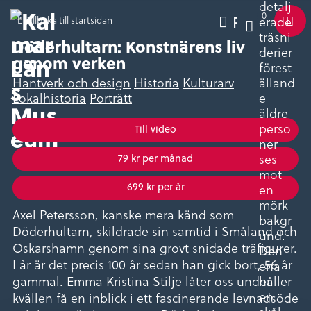
0
Varukorg
Pausa
Tillbaka till startsidan
Meny
Döderhultarn: Konstnärens liv
genom verken
Hantverk och design
Historia
Kulturarv
Lokalhistoria
Porträtt
Till video
79 kr per månad
699 kr per år
Axel Petersson, kanske mera känd som
Döderhultarn, skildrade sin samtid i Småland och
Oskarshamn genom sina grovt snidade träfigurer.
I år är det precis 100 år sedan han gick bort, 56 år
gammal. Emma Kristina Stilje låter oss under
kvällen få en inblick i ett fascinerande levnadsöde