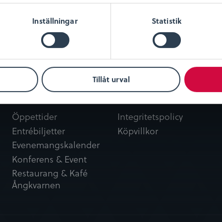
Inställningar
Statistik
Tillåt urval
Besök oss
Kundservice
Öppettider
Integritetspolicy
Entrébiljetter
Köpvillkor
Evenemangskalender
Konferens & Event
Restaurang & Kafé
Ångkvarnen