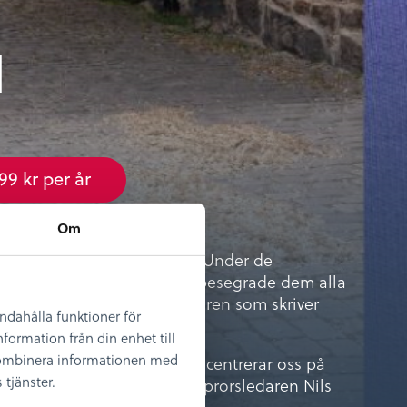
d
99 kr per år
Om
kets kungatron i besittning. Under de
re och yttre fiender. Han besegrade dem alla
k – det är som bekant segraren som skriver
andahålla funktioner för
formation från din enhet till
 kombinera informationen med
 motståndare i fokus och koncentrerar oss på
tjänster.
II till katolska kyrkan och upprorsledaren Nils