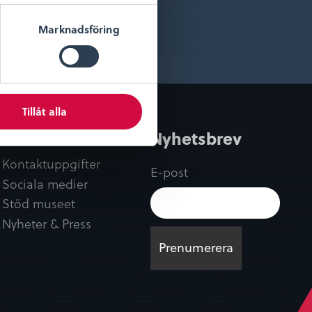
Marknadsföring
Tillåt alla
Kontakt
Nyhetsbrev
Kontaktuppgifter
E-post
Sociala medier
Stöd museet
Nyheter & Press