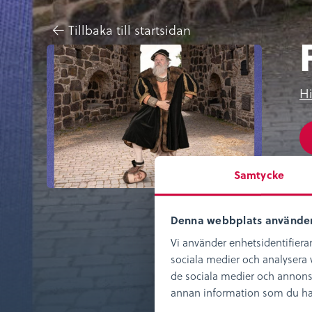
Tillbaka till startsidan
Hi
De
Samtycke
20
ko
Denna webbplats använder
oc
Vi använder enhetsidentifierar
hi
sociala medier och analysera v
de sociala medier och annons
Fa
annan information som du har t
fö
D