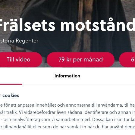
Frälsets motstån
storia
Regenter
Till video
79 kr per månad
6
t världsliga frälsets kamp mot Gustav Vasa.
Information
23 är det 500 år sedan Gustav Vasa tog det svenska ri
mmande årtiondena fick han kämpa mot en lång rad in
 cookies
h framstår i ett efterhandsperspektiv som framgångsri
e för att anpassa innehållet och annonserna till användarna, tillh
storien!
år trafik. Vi vidarebefordrar även sådana identifierare och annan in
- och analysföretag som vi samarbetar med. Dessa kan i sin tur
st i den här föreläsningsserien sätter vi Gustav Vasas
illhandahållit eller som de har samlat in när du har använt deras 
rlorarnas historia. Här återfinns de alla – från Kristian 
acke.