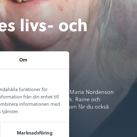
es livs- och
rätt
Om
99 kr per år
andahålla funktioner för
starkt konstnärspar i Kalmar. Maria Nordenson
formation från din enhet till
ttar om makarnas liv och verk. Raine och
 kombinera informationen med
pande. I den här föreläsningen får du också
tjänster.
gaktuellt igen!
Marknadsföring
aines vänner