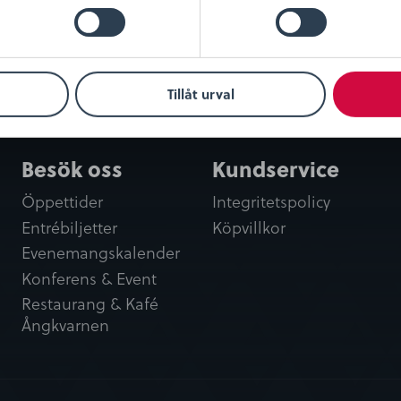
Tillåt urval
Besök oss
Kundservice
Öppettider
Integritetspolicy
Entrébiljetter
Köpvillkor
Evenemangskalender
Konferens & Event
Restaurang & Kafé
Ångkvarnen