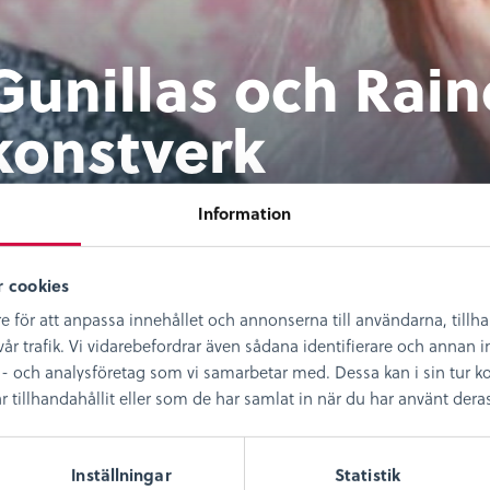
Gunillas och Rain
konstverk
ntverk och design
Historia
Kulturarv
Lokalhistoria
Port
Information
Till video
79 kr per månad
6
 cookies
e för att anpassa innehållet och annonserna till användarna, tillh
ine Navin och Gunilla Skyttla var ett välkänt och färg
år trafik. Vi vidarebefordrar även sådana identifierare och annan in
rlgren, ordförande i Gunillas och Raines vänner, berä
- och analysföretag som vi samarbetar med. Dessa kan i sin tur
nilla hade en särskild pedagogik för konstnärligt ska
illhandahållit eller som de har samlat in när du har använt deras 
ta något om hur arvet från Gunilla och Raine nu är hö
reläsare
Inställningar
Statistik
ria Nordenson Carlgren, ordförande i Gunillas och R