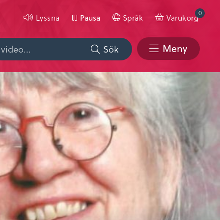
0
Lyssna
Språk
Varukorg
Pausa
Meny
Sök