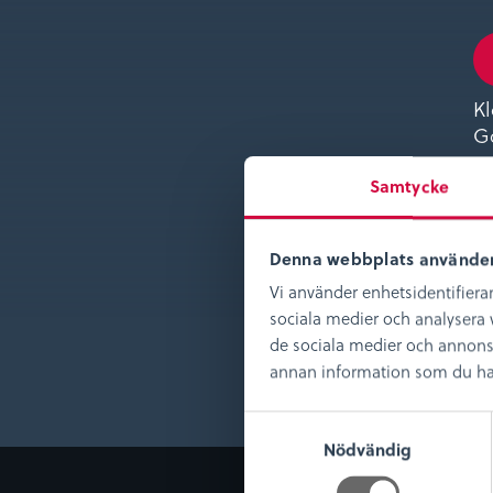
Kl
Gö
oc
Samtycke
ko
ri
fö
Denna webbplats använder
fä
Vi använder enhetsidentifierar
Fö
sociala medier och analysera v
de sociala medier och annons
annan information som du har t
S
Nödvändig
a
m