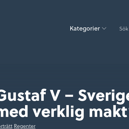
Kategorier
Gustaf V – Sverig
med verklig makt
rträtt
Regenter