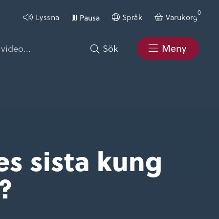
0
Lyssna
Pausa
Språk
Varukorg
Meny
Sök
es sista kung
?