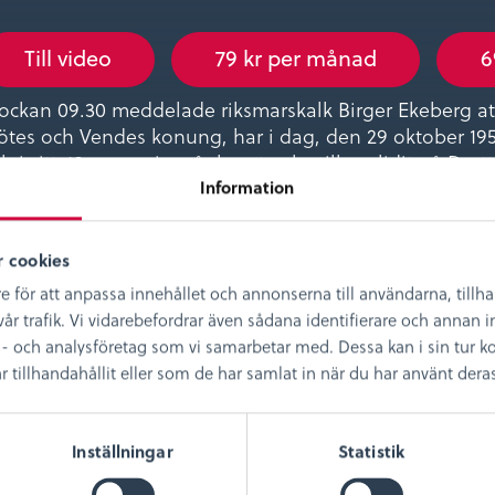
Till video
79 kr per månad
6
ockan 09.30 meddelade riksmarskalk Birger Ekeberg at
tes och Vendes konung, har i dag, den 29 oktober 1950
h i sitt 43:e regeringsår lugnt och stilla avlidit på Dr
Information
nungssorgen över landet, varm och innerlig är tacks
dderlighet, klokhet och levande ansvarskänsla prägla
reläsning följa dessa 92 levnadsår och 43 regeringså
 cookies
stmö, två världskrig, parlamentarism och folkhem!
e för att anpassa innehållet och annonserna till användarna, tillh
reläsare: Peter Danielsson, historiker och hembygdsk
år trafik. Vi vidarebefordrar även sådana identifierare och annan in
- och analysföretag som vi samarbetar med. Dessa kan i sin tur
illhandahållit eller som de har samlat in när du har använt deras 
Inställningar
Statistik