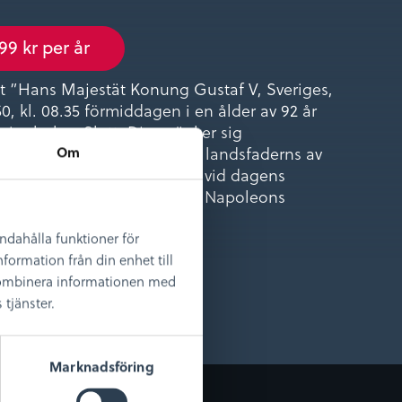
99 kr per år
t ”Hans Majestät Konung Gustaf V, Sveriges,
, kl. 08.35 förmiddagen i en ålder av 92 år
ottningholms Slott. Djup sänker sig
Om
amheten för den bortgångne landsfaderns av
de konungagärning.” Låt oss vid dagens
r som bland annat innehåller Napoleons
andahålla funktioner för
onsulent
formation från din enhet till
 kombinera informationen med
tjänster.
Marknadsföring