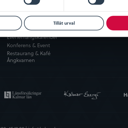
Besök oss
Kundservice
Öppettider
Integritetspolicy
Tillåt urval
Entrébiljetter
Köpvillkor
Evenemangskalender
Konferens & Event
Restaurang & Kafé
Ångkvarnen