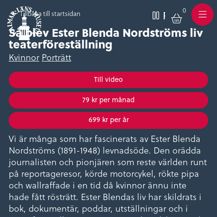
0
Pausa
Varukor
Tillbaka till startsidan
Meny
Så blev Ester Blenda Nordströms liv
teaterföreställning
Kvinnor
Porträtt
Till video
79 kr per månad
699 kr per år
Vi är många som har fascinerats av Ester Blenda
Nordströms (1891-1948) levnadsöde. Den orädda
journalisten och pionjären som reste världen runt
på reportageresor, körde motorcykel, rökte pipa
och wallraffade i en tid då kvinnor ännu inte
hade fått rösträtt. Ester Blendas liv har skildrats i
bok, dokumentär, poddar, utställningar och i