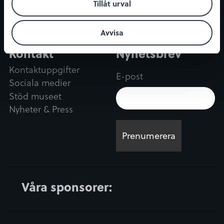
Konferens & Event
Tillåt urval
Restaurang & Kafé
Ångkvarnen
Avvisa
Kontakt
Nyhetsbrev
Kontaktuppgifter
E-post
Sociala medier
Stöd museet
Nyheter & Press
Våra sponsorer: