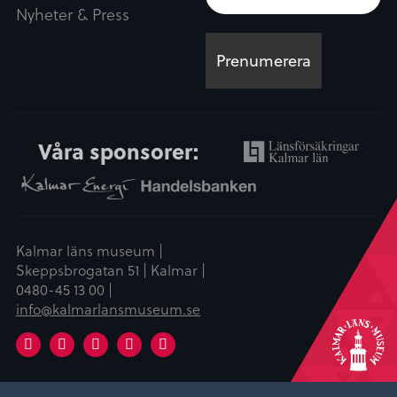
Nyheter & Press
Våra sponsorer:
Kalmar läns museum |
Skeppsbrogatan 51 | Kalmar |
0480-45 13 00 |
info@kalmarlansmuseum.se
Facebook
Instagram
LinkedIn
Youtube