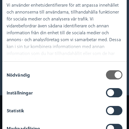
läns museum
Vi använder enhetsidentifierare för att anpassa innehållet
och annonserna till användarna, tillhandahålla funktioner
för sociala medier och analysera vår trafik. Vi
Medverkande
vidarebefordrar även sådana identifierare och annan
information från din enhet till de sociala medier och
annons- och analysföretag som vi samarbetar med. Dessa
kan i sin tur kombinera informationen med annan
information som du har tillhandahållit eller som de har
samlat in när du har använt deras tjänster.
S
Nödvändig
Lars Larsson
Johan Thulin
a
m
Antikvarie
Antikvarie
t
Inställningar
y
c
Om museet
Digitala tjänster
k
Statistik
och upplevelser
Om oss
e
Digitalt museum
Nyheter
s
Marknadsföring