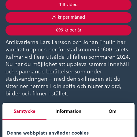
Till video
79 kr per månad
699 kr per år
Antikvarierna Lars Larsson och Johan Thulin har
vandrat upp och ner för stadsmuren i 1600-talets
Kalmar vid flera utsålda tillfällen sommaren 2024.
Nu har du möjlighet att uppleva samma innehåll
och spännande berättelser som under
stadsvandringen – med den skillnaden att du
sitter ner hemma i din soffa och njuter av ord,
bilder och filmer i stället.
Välkommen till en föreläsning med fokus på
Samtycke
Information
Om
1600-talsstadens gömda hemligheter!
Föreläsare:
Denna webbplats använder cookies
Lars Larsson och Johan Thulin, antikvarier, Kalmar