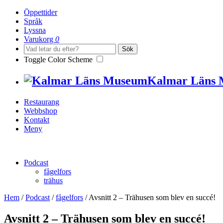
Öppettider
Språk
Lyssna
Varukorg
0
Sök
Toggle Color Scheme
Kalmar Läns
Restaurang
Webbshop
Kontakt
Meny
Podcast
fågelfors
trähus
Hem
/
Podcast
/
fågelfors
/
Avsnitt 2 – Trähusen som blev en succé!
Avsnitt 2 – Trähusen som blev en succé!