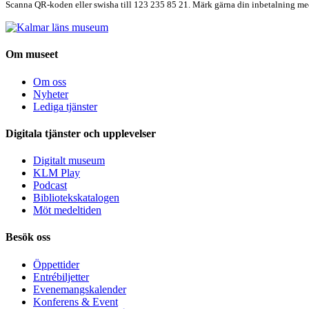
Scanna QR-koden eller swisha till 123 235 85 21. Märk gärna din inbetalning med 
Om museet
Om oss
Nyheter
Lediga tjänster
Digitala tjänster och upplevelser
Digitalt museum
KLM Play
Podcast
Bibliotekskatalogen
Möt medeltiden
Besök oss
Öppettider
Entrébiljetter
Evenemangskalender
Konferens & Event