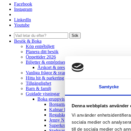
Facebook
Instagram
LinkedIn
Youtube
Sök
Besök & Boka
Köp entrébiljett
Planera ditt besök
Öppettider 2026
Biljetter & entrépriser
Årskort & presentkort
Vanliga frågor & svar
Hitta hit & parkering
Tillgänglighet
Samtycke
Barn & familj
Guidade visningar
Boka gruppvisning
Borgarnas ö
Denna webbplats använder 
Kalmar läns dolda skatter
Regalskeppet Kronan
Vi använder enhetsidentifierar
Jenny Nyström
sociala medier och analysera 
Superkronan
till de sociala medier och a
Stadsvandring