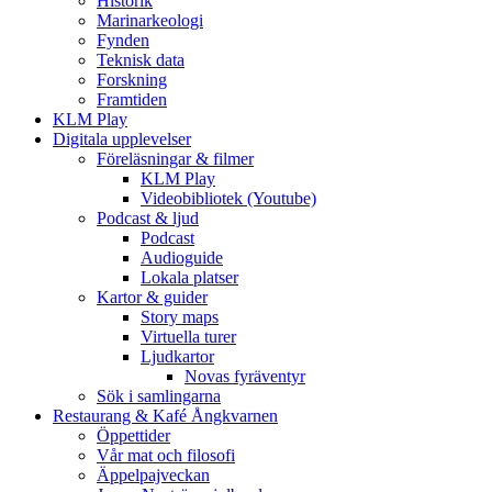
Historik
Marinarkeologi
Fynden
Teknisk data
Forskning
Framtiden
KLM Play
Digitala upplevelser
Föreläsningar & filmer
KLM Play
Videobibliotek (Youtube)
Podcast & ljud
Podcast
Audioguide
Lokala platser
Kartor & guider
Story maps
Virtuella turer
Ljudkartor
Novas fyräventyr
Sök i samlingarna
Restaurang & Kafé Ångkvarnen
Öppettider
Vår mat och filosofi
Äppelpajveckan