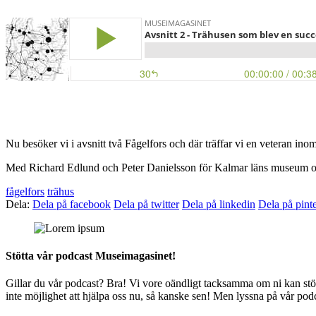
Nu besöker vi i avsnitt två Fågelfors och där träffar vi en veteran in
Med Richard Edlund och Peter Danielsson för Kalmar läns museum 
fågelfors
trähus
Dela:
Dela på facebook
Dela på twitter
Dela på linkedin
Dela på pinte
Stötta vår podcast Museimagasinet!
Gillar du vår podcast? Bra! Vi vore oändligt tacksamma om ni kan stött
inte möjlighet att hjälpa oss nu, så kanske sen! Men lyssna på vår podc