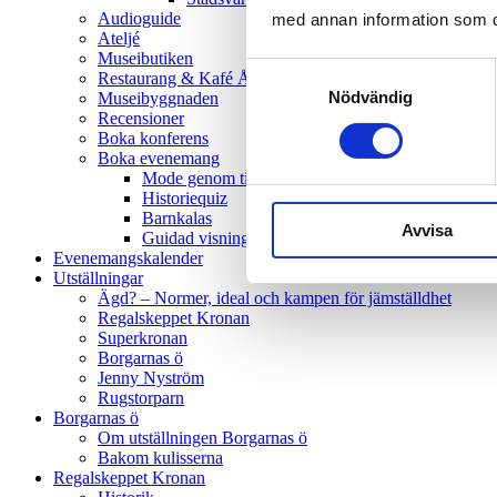
Audioguide
med annan information som du 
Ateljé
Museibutiken
Samtyckesval
Restaurang & Kafé Ångkvarnen
Nödvändig
Museibyggnaden
Recensioner
Boka konferens
Boka evenemang
Mode genom tiderna
Historiequiz
Barnkalas
Avvisa
Guidad visning
Evenemangskalender
Utställningar
Ägd? – Normer, ideal och kampen för jämställdhet
Regalskeppet Kronan
Superkronan
Borgarnas ö
Jenny Nyström
Rugstorparn
Borgarnas ö
Om utställningen Borgarnas ö
Bakom kulisserna
Regalskeppet Kronan