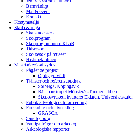
Jenny Nyströms julbord
Barnvänligt
Mat & event
Kontakt
Kostymateljé
Skola & unga
Skapande skola
Skolprogram
Skolprogram inom KLaB
Tidsresor
Skolbesök på museet
Historieklubben
Museiarkeologi sydost
Pågående projekt
Öjaby gravfält
Tjänster och referensuppdrag
Solberga, Köpingsvik
Båtsmanstorpet Mönsterås-Timmernabben
Skeppsvraket i kvarteret Eldaren, Universitetskaj
Publik arkeologi och förmedling
Forskning och utveckling
GRASCA
Sandby borg
Vanliga frågor om arkeologi
Arkeologiska rapporter