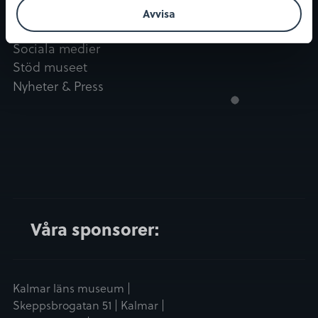
Kontakt
Nyhetsbrev
Avvisa
Kontaktuppgifter
Sociala medier
Stöd museet
Nyheter & Press
Våra sponsorer:
Kalmar läns museum |
Skeppsbrogatan 51 | Kalmar |