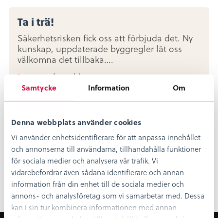
Ta i trä!
Säkerhetsrisken fick oss att förbjuda det. Ny
kunskap, uppdaterade byggregler lät oss
välkomna det tillbaka….
Lyssna på podden
Samtycke
Information
Om
Avsnitt 3 – Trähus och drömmar om
Denna webbplats använder cookies
framtiden
Vi använder enhetsidentifierare för att anpassa innehållet
I det tredje och avslutande avsnittet är vi kvar
och annonserna till användarna, tillhandahålla funktioner
i Fågelfors nu pratar vi om det som var och
för sociala medier och analysera vår trafik. Vi
det som är framtiden…
vidarebefordrar även sådana identifierare och annan
Lyssna på podden
information från din enhet till de sociala medier och
annons- och analysföretag som vi samarbetar med. Dessa
kan i sin tur kombinera informationen med annan