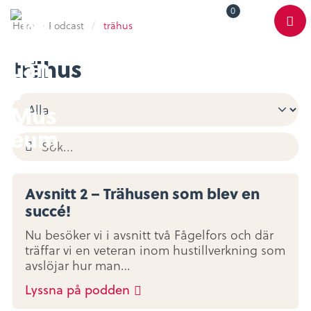
0
Toggle
Varukorg
Color
Hem
/
Podcast
/
trähus
Meny
Scheme
trähus
Avsnitt 2 – Trähusen som blev en
succé!
Nu besöker vi i avsnitt två Fågelfors och där
träffar vi en veteran inom hustillverkning som
avslöjar hur man…
Lyssna på podden